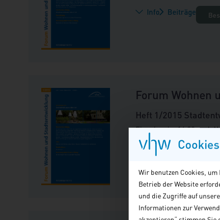
Info
Beiträge
Bes
Forum Wohnen u
Heft 1/2015 Stadtent
Einzelpreis: 14,00 zzgl. 
Cookies
Info
Beiträge
Bes
Wir benutzen Cookies, um I
Betrieb der Website erfor
und die Zugriffe auf unser
Informationen zur Verwendu
akzeptieren“ stimmen Sie d