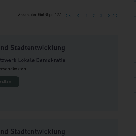
Anzahl der Einträge:
127
1
2
3
<<
<
>
>>
nd Stadtentwicklung
etzwerk Lokale Demokratie
Versandkosten
tellen
nd Stadtentwicklung