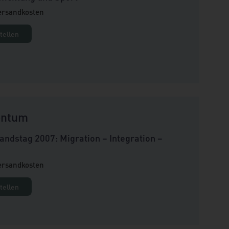
Versandkosten
tellen
entum
andstag 2007: Migration – Integration –
Versandkosten
tellen