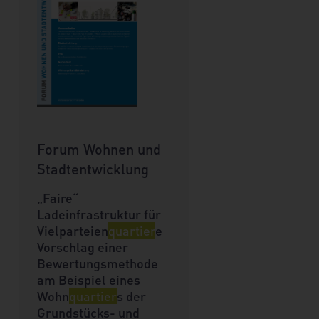
Forum Wohnen und
Stadtentwicklung
„Faire“
Ladeinfrastruktur für
Vielparteien
quartier
e
Vorschlag einer
Bewertungsmethode
am Beispiel eines
Wohn
quartier
s der
Grundstücks- und