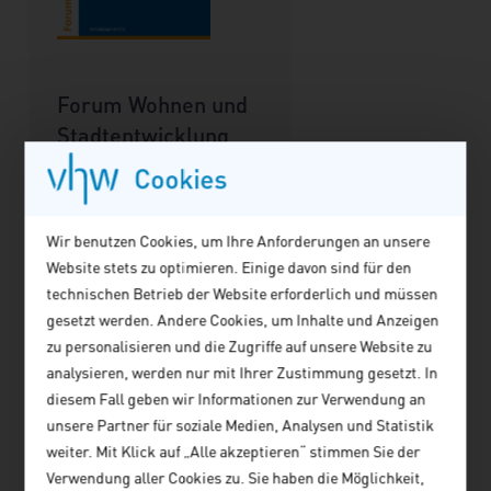
Forum Wohnen und
Stadtentwicklung
Cookies
„Dortmund wohnt
bunt“ – gemeinsam für
mehr Toleranz und
Wir benutzen Cookies, um Ihre Anforderungen an unsere
Vielfalt
Website stets zu optimieren. Einige davon sind für den
Von Regine Stoerring
technischen Betrieb der Website erforderlich und müssen
Erschienen in Heft 5/2015
gesetzt werden. Andere Cookies, um Inhalte und Anzeigen
Intermediäre in der
zu personalisieren und die Zugriffe auf unsere Website zu
Stadtentwicklung
analysieren, werden nur mit Ihrer Zustimmung gesetzt. In
diesem Fall geben wir Informationen zur Verwendung an
Download
Zum
unsere Partner für soziale Medien, Analysen und Statistik
Info
PDF
Heft
weiter. Mit Klick auf „Alle akzeptieren“ stimmen Sie der
Verwendung aller Cookies zu. Sie haben die Möglichkeit,