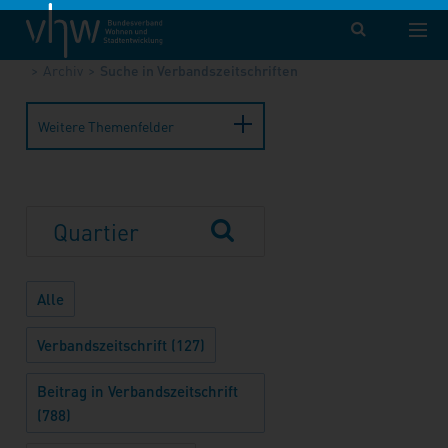
vhw – Bundesverband für Wohnen und Stadtentwicklung e. V.
Publikationen
Forum Wohnen und Stadtentwicklung
Archiv
Suche in Verbandszeitschriften
Weitere Themenfelder
Alle
Verbandszeitschrift (127)
Beitrag in Verbandszeitschrift
(788)