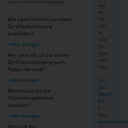
unseren Zertifikatslehrgängen.
wen
den
Wie kann ich mich zu einem
Sie
Zertifikatslehrgang
sich
an
anmelden?
unse
+ Mehr anzeigen
ren
Kund
Wie sehe ich, ob bei einem
ense
Zertifikatslehrgang noch
rvice
Plätze frei sind?
:
+ Mehr anzeigen
Tel.:
030
Wann muss ich die
390473-
Teilnahmegebühren
610
bezahlen?
E-
Mail:
+ Mehr anzeigen
kundenservice
Kann ich die