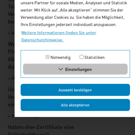
unsere Partner für soziale Medien, Analysen und Statistik
Teilnehmer die
weiter. Mit Klick auf „Alle akzeptieren“ stimmen Sie der
Veranstaltung nicht
Verwendung aller Cookies zu. Sie haben die Möglichkeit,
besuchen kann?
Ihre Einstellungen jederzeit individuell anzupassen.
Weitere Informationen finden Sie unter
+ Mehr anzeigen
Datenschutzhinweise.
Werde ich über
Programmänderungen und
Notwendig
Statistiken
Absage von Veranstaltungen
durch den vhw informiert?
Einstellungen
+ Mehr anzeigen
Unter welchen
Auswahl bestätigen
Voraussetzungen erhalte ich
ein vhw-Zertifikat?
Alle akzeptieren
+ Mehr anzeigen
Haben vhw-Zertifikate eine
Gültigkeitdauer?