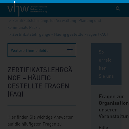
vhw – Bundesverband für Wohnen und Stadtentwicklung e. V.
Fortbildung
Zertifikatslehrgänge für Verwaltung, Planung und
kommunale Praxis
Zertifikatslehrgänge – Häufig gestellte Fragen (FAQ)
Weitere Themenfelder
So
erreic
hen
ZERTIFIKATSLEHRGÄ
Sie uns
NGE – HÄUFIG
GESTELLTE FRAGEN
(FAQ)
Fragen zur
Organisation
unserer
Veranstaltu
Hier finden Sie wichtige Antworten
auf die häufigsten Fragen zu
Bitte