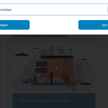
ssen zu neuen Themenfeldern an – perfekt für den ersten Überbl
tistiken
 konkreten Fällen aus dem Berufsalltag und nehmen Sie sofort u
hen hinweg fundiertes Fachwissen mit strukturierten Lernpfad
ätigen
Alle
Workshops
Für Ihre praktische Anwendung
Veranstaltungsempfehlungen