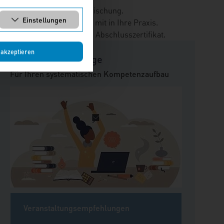
ick oder die gezielte Auffrischung.
Einstellungen
msetzbare Lösungsansätze mit in Ihre Praxis.
en und einem anerkannten Abschlusszertifikat.
 akzeptieren
Zertifikatslehrgänge
Für Ihren systematischen Kompetenzaufbau
Veranstaltungsempfehlungen