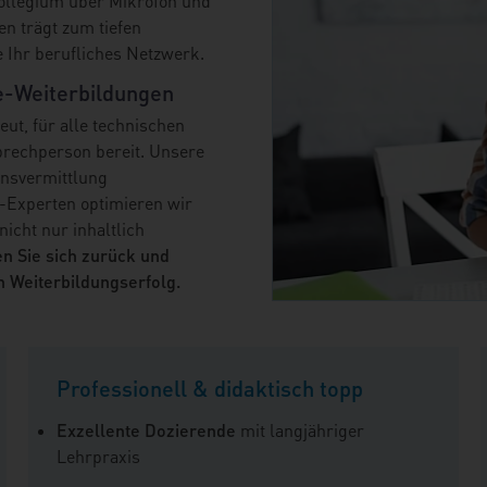
ollegium über Mikrofon und
n trägt zum tiefen
e Ihr berufliches Netzwerk.
e-Weiterbildungen
ut, für alle technischen
sprechperson bereit. Unsere
ensvermittlung
-Experten optimieren wir
icht nur inhaltlich
n Sie sich zurück und
n Weiterbildungserfolg.
Professionell & didaktisch topp
Exzellente Dozierende
mit langjähriger
Lehrpraxis