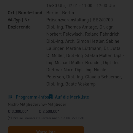
15:30 Uhr, 07.01.: 11:00 - 17:00 Uhr
Ort | Bundesland
Berlin | Berlin
VA-Typ | Nr.
Präsenzveranstaltung | BB260700
Dozierende
Dipl.-Ing. Thomas Amtage, Dr. agr.
Norbert Feldwisch, Roland Fähndrich,
Dipl.-Ing. Arch. Simon Hettler, Sabine
Lallinger, Martina Lüttmann, Dr. Jutta
C. Möller, Dipl.-Ing. Stefan Müller, Dipl.-
Ing. Michael Müller-Bründel, Dipl.-Ing.
Dietmar Narr, Dipl.-Ing. Nicole
Petersen, Dipl.-Ing. Claudia Schliemer,
Dipl.-Ing. Beate Voskamp
Programm-Infos
Auf die Merkliste
Nicht-Mitglieder
vhw-Mitglieder
€ 3.300,00*
€ 2.500,00*
(*) Preise umsatzsteuerfrei nach § 4 Nr. 22 UStG
Warteliste