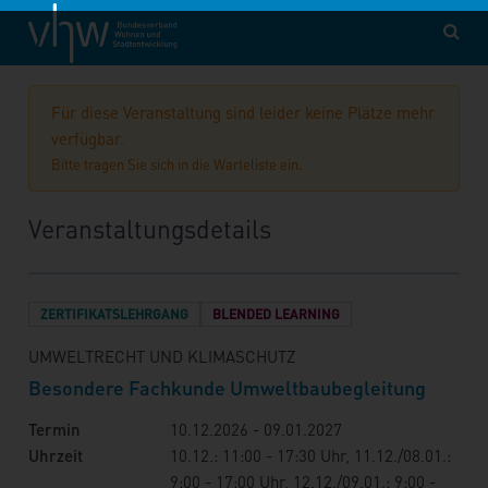
vhw – Bundesverband für Wohnen und Stadtentwicklung e. V.
Fortbildung
BB260700
Für diese Veranstaltung sind leider keine Plätze mehr
verfügbar.
Bitte tragen Sie sich in die Warteliste ein.
Veranstaltungsdetails
ZERTIFIKATSLEHRGANG
BLENDED LEARNING
UMWELTRECHT UND KLIMASCHUTZ
Besondere Fachkunde Umweltbaubegleitung
Termin
10.12.2026 - 09.01.2027
Uhrzeit
10.12.: 11:00 - 17:30 Uhr, 11.12./08.01.:
9:00 - 17:00 Uhr, 12.12./09.01.: 9:00 -