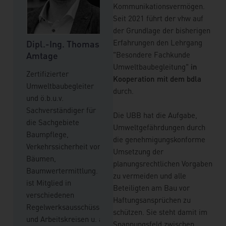
Kommunikationsvermögen.
Dr. Jutta C. 
Seit 2021 führt der vhw auf
der Grundlage der bisherigen
Rechtsanwältin
Beate
Erfahrungen den Lehrgang
Dipl.-Ing. Thomas
Dipl.-Ing. Arch.
Fachanwältin f
Amtage
"Besondere Fachkunde
Simon Hettler
Architektenrech
Mediatorin,
Umweltbaubegleitung"
in
Partnerin in der
Zertifizierter
Landschaftsarchitekt,
Coach,
Kooperation mit dem bdla
Rechtsanwaltsg
Umweltbaubegleiter
seit 2013 in der
und
durch.
FPS, Düsseldorf.
und ö.b.u.v.
Umweltbaubegleitung
ausgewiesene E
Sachverständiger für
tätig, Schwerpunkt
n und
Die UBB hat die Aufgabe,
privaten Bau- 
die Sachgebiete
Naturschutz bei
e
Umweltgefährdungen durch
und Vergaberech
Baumpflege,
Infrastrukturmaßnahmen,
 Mediation;
die genehmigungskonforme
berät sie Manda
Verkehrssicherheit von
2019 Anerkennung durch
r MEDIATION
Umsetzung der
der Gestaltung 
Bäumen,
die DB als
NTFALTUNG,
planungsrechtlichen Vorgaben
mehr
Baumwertermittlung. Er
Umweltfachlicher
zu vermeiden und alle
ist Mitglied in
Bauüberwacher, seit
Weitere Verans
Beteiligten am Bau vor
nstaltungen
verschiedenen
2020 Steuerung der
mit dieser Doz
Haftungsansprüchen zu
zentin
Regelwerksausschüssen
Umweltbaubegleitung bei
finden
schützen. Sie steht damit im
und Arbeitskreisen u. a.
CDM Smith, NL
Spannungsfeld zwischen