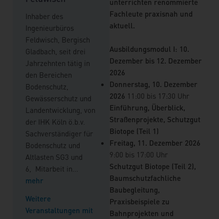
unterrichten renommierte
Ingenieure Gmb
Leitung Referat
Fachleute praxisnah und
Inhaber des
zuständig für
Zentralstelle
aktuell.
Ingenieurbüros
Immissionsschu
Landschaftsplanung
Feldwisch, Bergisch
Infrastrukturfa
in der
Ausbildungsmodul I: 10.
Gladbach, seit drei
umfangreiche
Landesbaudirektion
Dezember bis 12. Dezember
Jahrzehnten tätig in
Erfahrungen in 
Bayern, Dienstort
2026
den Bereichen
Baubegleitung
..
Deggendorf
Donnerstag, 10. Dezember
Bodenschutz,
Weitere Verans
2026
11:00 bis 17:30 Uhr
Weitere
Gewässerschutz und
mit diesem Do
Einführung, Überblick,
Veranstaltungen mit
Landentwicklung, von
finden
Straßenprojekte, Schutzgut
dieser Dozentin
der IHK Köln ö.b.v.
Biotope (Teil 1)
finden
Sachverständiger für
Freitag, 11. Dezember 2026
Bodenschutz und
9:00 bis 17:00 Uhr
Altlasten SG3 und
Schutzgut Biotope (Teil 2),
6, Mitarbeit in
...
Baumschutzfachliche
mehr
Baubegleitung,
Weitere
Praxisbeispiele zu
Veranstaltungen mit
Bahnprojekten und