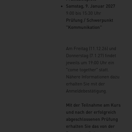
UBB-Teamleite
Fachreferent tätig. Zuständig
Samstag, 9. Januar 2027
Büro.
für Grundsatzfragen der
9:00 bis 15:30 Uhr
Landschaftsbau, zum
Prüfung / Schwerpunkt
Weitere
Kompensationsflächenkataster
"Kommunikation"
Veranstaltunge
und -management und der
diesem Dozent
Umweltbaubegleitung.
...
mehr
finden
Am Freitag (11.12.26) und
Weitere Veranstaltungen mit
Donnerstag (7.1.27) findet
diesem Dozenten finden
jeweils um 19:00 Uhr ein
"come together" statt.
Nähere Informationen dazu
erhalten Sie mit der
Anmeldebestätigung.
Mit der Teilnahme am Kurs
und nach der erfolgreich
abgeschlossenen Prüfung
erhalten Sie das von der