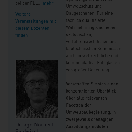
bei der FLL
...
mehr
Nürnberg.
Umweltschutz und
Baugeschehen. Für eine
Weitere
Weitere Veranstaltungen
fachlich qualifizierte
Veranstaltungen mit
mit diesem Dozenten
Wahrnehmung sind neben
diesem Dozenten
finden
ökologischen,
finden
verfahrensrechtlichen und
bautechnischen Kenntnissen
auch umweltrechtliche und
kommunikative Fähigkeiten
von großer Bedeutung.
Dipl.-Ing. St
Verschaffen Sie sich einen
Müller
konzentrierten Überblick
über alle relevanten
Öffentlich beste
Facetten der
vereidigter
Umweltbaubegleitung. In
Sachverständig
zwei jeweils dreitägigen
Standortleiter B
Dr. agr. Norbert
Sabine Lallinger
Ausbildungsmodulen
der Möhler + Pa
Feldwisch