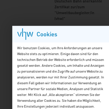
Deutschen Bahn anerkannte
Zertifikat zur/zum
"Umweltbaubegleiter/in
(vhw)"
Die stark rabattierten Preise
Cookies
für bdla-Mitglieder und
Mitarbeiter:innen von bdla-
Büros werden beibehalten.
Wir benutzen Cookies, um Ihre Anforderungen an unsere
Bitte vermerken Sie dies bei
Website stets zu optimieren. Einige davon sind für den
der Online-Buchung unter
technischen Betrieb der Website erforderlich und müssen
"Zusatzbemerkung" .
gesetzt werden. Andere Cookies, um Inhalte und Anzeigen
zu personalisieren und die Zugriffe auf unsere Website zu
Wegen der beschränkten
analysieren, werden nur mit Ihrer Zustimmung gesetzt. In
Teilnehmerzahl wird eine
diesem Fall geben wir Informationen zur Verwendung an
rechtzeitige Anmeldung
unsere Partner für soziale Medien, Analysen und Statistik
empfohlen.
Der Kurs ist
weiter. Mit Klick auf „Alle akzeptieren“ stimmen Sie der
Stand Juli 2027 fast
Verwendung aller Cookies zu. Sie haben die Möglichkeit,
ausgebucht.
Der Präsenzkurs
Ihre Einstellungen jederzeit individuell anzupassen.