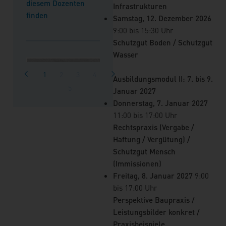
diesem Dozenten
Infrastrukturen
finden
Samstag, 12. Dezember 2026
9:00 bis 15:30 Uhr
Martina Lüttmann
Schutzgut Boden / Schutzgut
Wasser
Referentin
Dipl.-Ing. M
Naturschutz und
1
2
3
4
<
>
Müller-Brün
Ausbildungsmodul II: 7. bis 9.
Mitglied der
5
Januar 2027
Prüfungskommission
Landschaftsarc
Donnerstag, 7. Januar 2027
Umweltfachliche
bei BHF
11:00 bis 17:00 Uhr
Bauüberwachung bei
Landschaftsarc
Rechtspraxis (Vergabe /
der DB InfraGO AG,
GmbH, Kiel.
Haftung / Vergütung) /
Berlin. Langjährige
Zertifizierter
Schutzgut Mensch
Dozentin beim Kurs
Umweltbaubegl
(Immissionen)
Roland Fähndrich
zur UBB
mit langjährige
Freitag, 8. Januar 2027
9:00
Praxiserfahrung
Biologe (BSc) und Geograf
bis 17:00 Uhr
Weitere
UBB-Projektleit
(MSc). Seit 2016 beim
Perspektive Baupraxis /
Veranstaltungen mit
infrastrukturell
Landesbetrieb Straßenbau
Leistungsbilder konkret /
dieser Dozentin
Großvorhaben 
NRW und dort seit 2021 als
Praxisbeispiele
finden