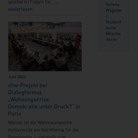
spürbaren Folgen für...
...
Verena
weiterlesen
Wagene
r,
Student
ische
Mitarbe
iterin
Juni 2026
vhw-Projekt bei
Dialogformat
„Wohnungskrise:
Demokratie unter Druck?“ in
Paris
Warum ist die Wohnraumpolitik
mittlerweile ein Kernthema für die
Demokratie – und stellt eine