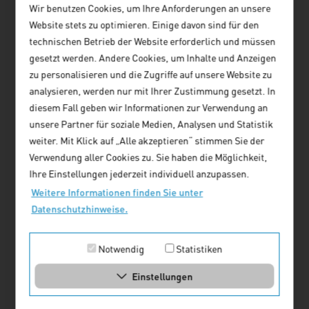
Thomas
Wir benutzen Cookies, um Ihre Anforderungen an unsere
Aktuelles
Kuder
Website stets zu optimieren. Einige davon sind für den
Nachrichtenübersicht
,
technischen Betrieb der Website erforderlich und müssen
Seniorw
gesetzt werden. Andere Cookies, um Inhalte und Anzeigen
issensc
zu personalisieren und die Zugriffe auf unsere Website zu
hafter
analysieren, werden nur mit Ihrer Zustimmung gesetzt. In
Sebastian
diesem Fall geben wir Informationen zur Verwendung an
Beck
unsere Partner für soziale Medien, Analysen und Statistik
,
Seniorw
weiter. Mit Klick auf „Alle akzeptieren“ stimmen Sie der
issensc
Verwendung aller Cookies zu. Sie haben die Möglichkeit,
haftler
Ihre Einstellungen jederzeit individuell anzupassen.
Juni 2026
Christian
Weitere Informationen finden Sie unter
Wer macht morgen noch
Höcke
Datenschutzhinweise.
Kommunalpolitik?
,
Seniorw
Diese Frage stand Mitte Juni im
issensc
Notwendig
Statistiken
Mittelpunkt einer gemeinsamen
haftler
Fachtagung des vhw mit der
Julian
Einstellungen
Hochschule Harz in Wernigerode. Es
Rosenbaum
waren sieben produktive Stunden
,