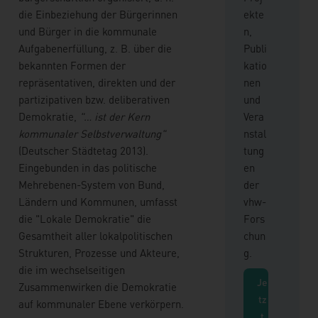
die Einbeziehung der Bürgerinnen
ekte
und Bürger in die kommunale
n,
Aufgabenerfüllung, z. B. über die
Publi
bekannten Formen der
katio
repräsentativen, direkten und der
nen
partizipativen bzw. deliberativen
und
Demokratie,
"… ist der Kern
Vera
kommunaler Selbstverwaltung"
nstal
(Deutscher Städtetag 2013).
tung
Eingebunden in das politische
en
Mehrebenen-System von Bund,
der
Ländern und Kommunen, umfasst
vhw-
die "Lokale Demokratie" die
Fors
Gesamtheit aller lokalpolitischen
chun
Strukturen, Prozesse und Akteure,
g.
die im wechselseitigen
Je
Zusammenwirken die Demokratie
tz
auf kommunaler Ebene verkörpern.
t