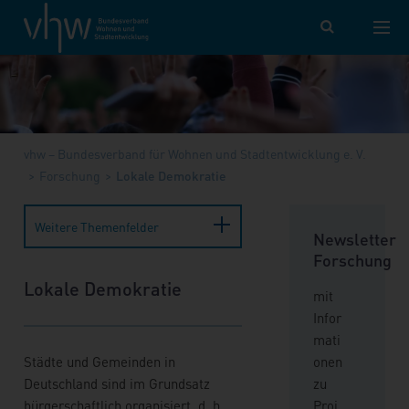
vhw – Bundesverband für Wohnen und Stadtentwicklung e. V.
Forschung
Lokale Demokratie
Weitere Themenfelder
Newsletter
Forschung
Lokale Demokratie
mit
Infor
mati
Städte und Gemeinden in
onen
Deutschland sind im Grundsatz
zu
bürgerschaftlich organisiert, d. h.
Proj