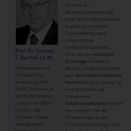
Wandels der
Bestattungskulturen und
einer damit einhergehenden
Anpassung rechtlicher
Rahmenbedingungen
entsprechende
Schlüsselkompetenzen.
ner
Ulrich Lindner
Prof. Dr. Torsten
Prof. Dr. Tor
Nicht nur die
rechtlichen
M.A.
F. Barthel LL.M.
F. Barthel L
Grundlage
n werden in
und
Betriebswirt und
Rechtsanwalt und
Rechtsanwalt u
diesem Lehrgang beleuchtet -
schaftler
Geisteswissenschaftler
Fachanwalt für
Fachanwalt für
auch
betriebswirtschaftliche
einer
und ist nach seiner
Verwaltungsrecht,
Verwaltungsrec
Kenntnisse
als Grundlage für
tleiter
Zeit als Projektleiter
Berlin; Professor an
Berlin; Profess
eine detaillierte und
bei der Stadt
der HSVN Hannover;
der HSVN Hann
transparente
s Berater
Schwabach als Berater
Justiziar der ARGE
Justiziar der 
Gebührenkalkulation
werden
 und als
für Kommunen und als
Friedhof und
Friedhof und
hier erläutert. Für die
ter für
Lehrbeauftragter für
Denkmal, Kassel;
Denkmal, Kasse
Mitarbeitenden in den
e für
die Hochschule für
Vertragsanwalt
Vertragsanwalt
Friedhofsverwaltungen sind
angewandtes