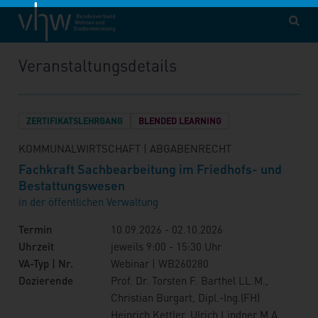
vhw – Bundesverband für Wohnen und Stadtentwicklung e. V.
Fortbildung
WB260280
Veranstaltungsdetails
ZERTIFIKATSLEHRGANG
BLENDED LEARNING
KOMMUNALWIRTSCHAFT | ABGABENRECHT
Fachkraft Sachbearbeitung im Friedhofs- und
Bestattungswesen
in der öffentlichen Verwaltung
Termin
10.09.2026 - 02.10.2026
Uhrzeit
jeweils 9:00 - 15:30 Uhr
VA-Typ | Nr.
Webinar | WB260280
Dozierende
Prof. Dr. Torsten F. Barthel LL.M.,
Christian Burgart, Dipl.-Ing.(FH)
Heinrich Kettler, Ulrich Lindner M.A.,