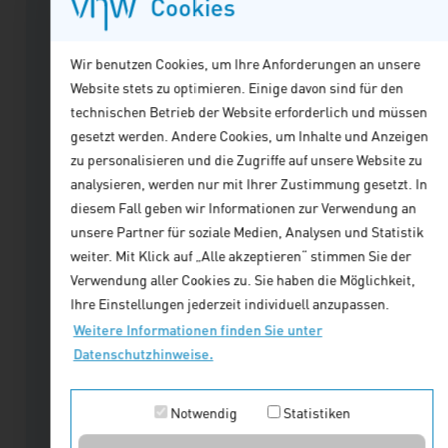
Cookies
Einheit 1:
mann
Julia Ordemann
Donnerstag/Freitag, 10./11.
Wir benutzen Cookies, um Ihre Anforderungen an unsere
Christian Burgart
Christian Bu
terin,
Bestattermeisterin,
September 2026
Website stets zu optimieren. Einige davon sind für den
2021
Ausbilderin, 2021
Master of Arts (Public
Master of Arts (
Einheit 2:
technischen Betrieb der Website erforderlich und müssen
 des
-2025 Leitung des
Management); Er war
Management); 
Donnerstag/Freitag, 17./18.
gesetzt werden. Andere Cookies, um Inhalte und Anzeigen
Sachgebiets,
2012 bis 2020 in
2012 bis 2020 i
September 2026
zu personalisieren und die Zugriffe auf unsere Website zu
Friedhöfe und
leitender Funktion bei
leitender Funkt
Einheit 3:
analysieren, werden nur mit Ihrer Zustimmung gesetzt. In
enst,
Bestattungsdienst,
der Stadt Goslar:
der Stadt Gosla
Donnerstag/Freitag, 24./25.
diesem Fall geben wir Informationen zur Verwendung an
der Stadt
zunächst
zunächst
September 2026
unsere Partner für soziale Medien, Analysen und Statistik
eit
Donauwörth, seit
Pressesprecher,
Pressesprecher
Einheit 4:
weiter. Mit Klick auf „Alle akzeptieren“ stimmen Sie der
dige
2025 selbständige
später Persönlicher
später Persönli
Donnerstag/Freitag, 1./2.
Verwendung aller Cookies zu. Sie haben die Möglichkeit,
Bestatterin
Referent des
Referent des
Oktober 2026
Ihre Einstellungen jederzeit individuell anzupassen.
Oberbürgermeisters,
Oberbürgermeis
Die Einheiten sind nur
Weitere
Weitere Informationen finden Sie unter
danach
danach
zusammen buchbar.
gen mit
Veranstaltungen mit
Datenschutzhinweise.
Tourismusmarketing
Tourismusmark
in
dieser Dozentin
für den
für den
Für die abgeschlossene
finden
Notwendig
Statistiken
traditionsreichen
traditionsreich
Fortbildung wird, nach
Fremdenverkehrsort
...
Fremdenverkeh
erfolgreicher Teilnahme am