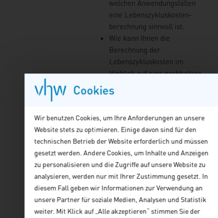
welchen Anwendungsfällen
eine Lebenszykluskosten-
berechnung sinnvoll ist.
Wie kann Ihnen die
Berechnung der
Lebenszykluskosten im
Hinblick auf eine nachhaltige,
klimaneutrale und
Cookies
ressourcenschonende
Immobilienentwicklung
Wir benutzen Cookies, um Ihre Anforderungen an unsere
helfen? Denn eine
Website stets zu optimieren. Einige davon sind für den
Optimierung der
technischen Betrieb der Website erforderlich und müssen
Lebenszykluskosten hat
gesetzt werden. Andere Cookies, um Inhalte und Anzeigen
vielfach auch eine positive
zu personalisieren und die Zugriffe auf unsere Website zu
Wirkung auf die Aspekte
analysieren, werden nur mit Ihrer Zustimmung gesetzt. In
Nachhaltigkeit,
diesem Fall geben wir Informationen zur Verwendung an
Klimaneutralität und die
unsere Partner für soziale Medien, Analysen und Statistik
Schonung der Ressourcen.
weiter. Mit Klick auf „Alle akzeptieren“ stimmen Sie der
Diese und andere Fragen