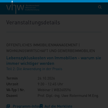
vhw – Bundesverband für Wohnen und Stadtentwicklung e. V.
Fortbildung
WB260596
Veranstaltungsdetails
ÖFFENTLICHES IMMOBILIENMANAGEMENT |
WOHNUNGSWIRTSCHAFT UND GEWERBEIMMOBILIEN
Lebenszykluskosten von Immobilien - warum sie
immer wichtiger werden
Teil 2: Die Anwendung in der Praxis
Termin
26.10.2026
Uhrzeit
9:30 - 12:45 Uhr
VA-Typ | Nr.
Webinar | WB260596
Dozent
Prof. Dipl.-Ing. Uwe Rotermund M.Eng.
Programm-Infos
Auf die Merkliste