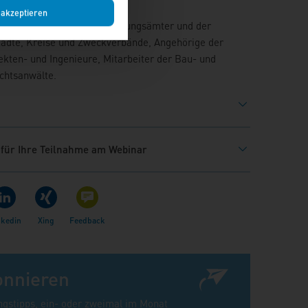
 akzeptieren
ergabestellen, Rechnungsprüfungsämter und der
ädte, Kreise und Zweckverbände, Angehörige der
kten- und Ingenieure, Mitarbeiter der Bau- und
chtsanwälte.
 für Ihre Teilnahme am Webinar
onnieren
ngstipps, ein- oder zweimal im Monat