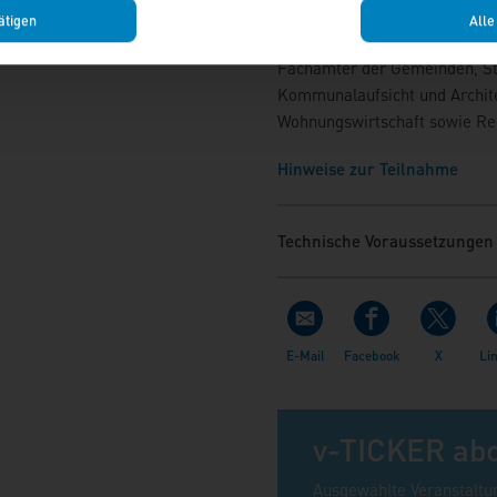
Zielgruppe
ätigen
Alle
Leiter und Mitarbeiter der V
Fachämter der Gemeinden, St
Kommunalaufsicht und Archite
Wohnungswirtschaft sowie Re
Hinweise zur Teilnahme
Technische Voraussetzungen
v-TICKER ab
Ausgewählte Veranstaltu