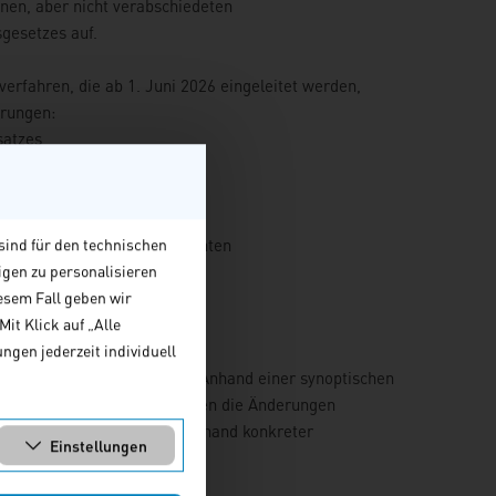
en, aber nicht verabschiedeten
gesetzes auf.
verfahren, die ab 1. Juni 2026 eingeleitet werden,
rungen:
satzes
ungsbeschreibung
wertgrenzen
ahrenswahl
kriterien und Nachweispflichten
sind für den technischen
igen zu personalisieren
ffentlichen Zusammenarbeit
esem Fall geben wir
it bei De-facto-Vergaben
it Klick auf „Alle
schutz
ngen jederzeit individuell
elt auf die Neuerungen vor. Anhand einer synoptischen
 und neuen Regelungen werden die Änderungen
Auswirkungen bewertet und anhand konkreter
Einstellungen
t.