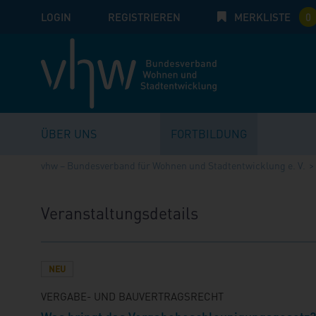
LOGIN
E-Mail
REGISTRIEREN
MERKLISTE
Passwort:
0
ÜBER UNS
FORTBILDUNG
vhw – Bundesverband für Wohnen und Stadtentwicklung e. V.
Veranstaltungsdetails
NEU
VERGABE- UND BAUVERTRAGSRECHT