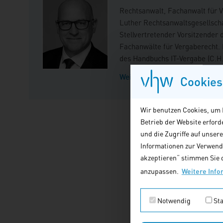
Rechtsanwalt, Fachanwalt für V
Luther Rechtsanwaltsgesellsch
Stellvertretender Vorsitzender
Fachanwälte für Vergaberecht.
des Handbuchs IT-Vergabe (C.H
Weitere Veranstaltungen mit 
Cookies
Wir benutzen Cookies, um I
Betrieb der Website erfor
und die Zugriffe auf unser
Informationen zur Verwendu
akzeptieren“ stimmen Sie d
anzupassen.
Weitere Info
Notwendig
Sta