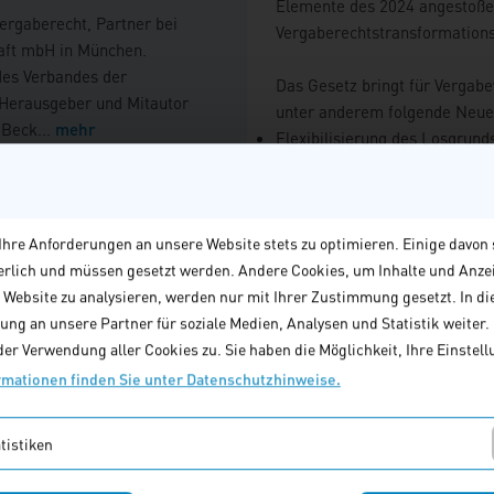
Elemente des 2024 angestoßen
ergaberecht, Partner bei
Vergaberechtstransformations
aft mbH in München.
 des Verbandes der
Das Gesetz bringt für Vergabe
 Herausgeber und Mitautor
unter anderem folgende Neue
.Beck
...
mehr
Flexibilisierung des Losgrund
Vereinfachungen in der Leist
diesem Dozenten finden
Anhebung der Direktauftrags
Erleichterungen bei der Verf
Vereinfachungen bei Eignungs
hre Anforderungen an unsere Website stets zu optimieren. Einige davon 
Vereinfachte Dokumentation
derlich und müssen gesetzt werden. Andere Cookies, um Inhalte und Anze
Neuregelung der öffentlich-ö
e Website zu analysieren, werden nur mit Ihrer Zustimmung gesetzt. In di
Absehen von der Unwirksamke
ng an unsere Partner für soziale Medien, Analysen und Statistik weiter. M
Änderungen im Vergaberechts
er Verwendung aller Cookies zu. Sie haben die Möglichkeit, Ihre Einstellu
Das Webinar bereitet Sie gezi
rmationen finden Sie unter Datenschutzhinweise.
Gegenüberstellung der alten
erläutert, ihre praktischen 
tistiken
Praxisbeispiele veranschaulich