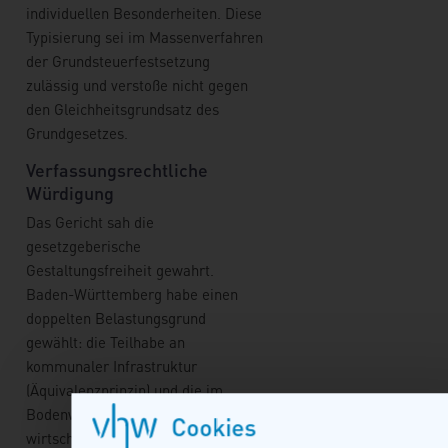
individuellen Besonderheiten. Diese
Typisierung sei im Massenverfahren
der Grundsteuerfestsetzung
zulässig und verstoße nicht gegen
den Gleichheitsgrundsatz des
Grundgesetzes.
Verfassungsrechtliche
Würdigung
Das Gericht sah die
gesetzgeberische
Gestaltungsfreiheit gewahrt.
Baden-Württemberg habe einen
doppelten Belastungsgrund
gewählt: die Teilhabe an
kommunaler Infrastruktur
(Äquivalenzprinzip) und die im
Bodenwert verkörperte
Cookies
wirtschaftliche Leistungsfähigkeit.