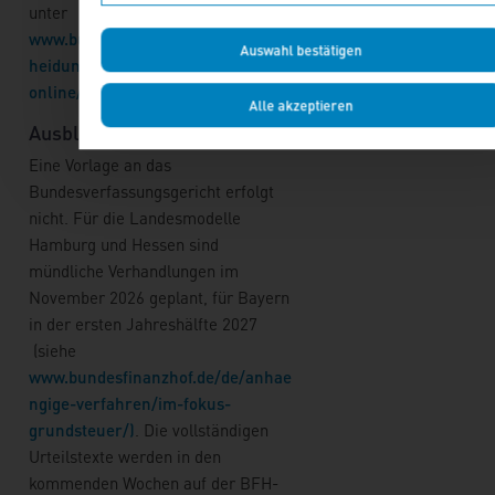
unter
www.bundesfinanzhof.de/de/entsc
Auswahl bestätigen
heidungen/entscheidungen-
online/
veröffentlicht.
Alle akzeptieren
Ausblick
Eine Vorlage an das
Bundesverfassungsgericht erfolgt
nicht. Für die Landesmodelle
Hamburg und Hessen sind
mündliche Verhandlungen im
November 2026 geplant, für Bayern
in der ersten Jahreshälfte 2027
(siehe
www.bundesfinanzhof.de/de/anhae
ngige-verfahren/im-fokus-
grundsteuer/)
. Die vollständigen
Urteilstexte werden in den
kommenden Wochen auf der BFH-