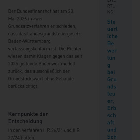
RTU
Der Bundesfinanzhof hat am 20.
NG
Mai 2026 in zwei
Ste
Grundsatzverfahren entschieden,
uerl
dass das Landesgrundsteuergesetz
iche
Baden-Württemberg
Be
verfassungskonform ist. Die Richter
wer
wiesen damit Klagen gegen das seit
tun
2025 geltende Bodenwertmodell
g
zurück, das ausschließlich den
bei
Grundstückswert ohne Gebäude
Gru
nds
berücksichtigt.
teu
er,
Erb
Kernpunkte der
sch
Entscheidung
aft
und
In den Verfahren II R 26/24 und II R
Sch
27/24 hatten