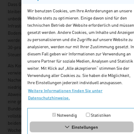
Dass Gebäude unberücksichtigt
Wir benutzen Cookies, um Ihre Anforderungen an unsere
bleiben, sei verfassungsrechtlich
Website stets zu optimieren. Einige davon sind für den
unbedenklich, da sich kommunale
technischen Betrieb der Website erforderlich und müssen
Infrastrukturleistungen primär im
gesetzt werden. Andere Cookies, um Inhalte und Anzeige
Bodenwert niederschlagen. Zudem
zu personalisieren und die Zugriffe auf unsere Website zu
werde die Wohnnutzung durch eine
analysieren, werden nur mit Ihrer Zustimmung gesetzt. In
30-prozentige Ermäßigung der
diesem Fall geben wir Informationen zur Verwendung an
Steuermesszahl berücksichtigt.
unsere Partner für soziale Medien, Analysen und Statistik
Als Korrektiv für atypische Fälle
weiter. Mit Klick auf „Alle akzeptieren“ stimmen Sie der
verwies der BFH auf die
Verwendung aller Cookies zu. Sie haben die Möglichkeit,
Nachweismöglichkeit eines
Ihre Einstellungen jederzeit individuell anzupassen.
niedrigeren Grundsteuerwerts bei
Weitere Informationen finden Sie unter
Abweichungen über 30 Prozent –
Datenschutzhinweise.
eine großzügigere Regelung als im
Bundesmodell (40 Prozent). Die
Notwendig
Statistiken
vollständig abgefassten Urteile in
beiden Verfahren werden in einigen
Einstellungen
Wochen auf der Homepage des BFH