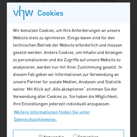
schreibt jährlich allein Liefer- und Dienstleistungsaufträge
Cookies
im Volumen von 340 Mio. Euro aus. Dies umfasst
unterschiedlichste Dienstleistungen sowie Materialien aller
Art. Mit der Vorlage des Tariftreuegesetzes will der Senat
Wir benutzen Cookies, um Ihre Anforderungen an unsere
ein zentrales Versprechen aus dem Regierungsprogramm
Website stets zu optimieren. Einige davon sind für den
für die laufende Wahlperiode erfüllen und mehrere
technischen Betrieb der Website erforderlich und müssen
Ersuchen der Bürgerschaft umsetzen.
gesetzt werden. Andere Cookies, um Inhalte und Anzeigen
zu personalisieren und die Zugriffe auf unsere Website zu
Tariftreue - Erlass branchenspezifischer
analysieren, werden nur mit Ihrer Zustimmung gesetzt. In
Rechtsverordnungen
diesem Fall geben wir Informationen zur Verwendung an
Tariftreue soll in Hamburg im reformierten Vergabegesetz
unsere Partner für soziale Medien, Analysen und Statistik
durch einen Erlass branchenspezifischer
weiter. Mit Klick auf „Alle akzeptieren“ stimmen Sie der
Rechtsverordnungen sichergestellt werden. In diesen
Verwendung aller Cookies zu. Sie haben die Möglichkeit,
Verordnungen sind die Vorgaben zu den (an den jeweiligen
Ihre Einstellungen jederzeit individuell anzupassen.
Branchentarifverträgen orientierten) Entgelten und
Weitere Informationen finden Sie unter
Arbeitsbedingungen (Mindesturlaub, Höchstarbeitszeiten,
Datenschutzhinweise.
Mindestruhezeiten und Ruhepausenzeiten) geregelt. Die
Vorschrift zur sogenannten Tariftreue findet oberhalb von
praxisgerechten Wertgrenzen (Liefer- und Dienstleistungen:
Notwendig
Statistiken