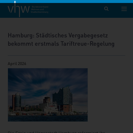
vhw – Bundesverband für Wohnen und Stadtentwicklung e. V.
Aktuelle Nachrichtenübersicht
Nachricht
Hamburg: Städtisches Vergabegesetz
bekommt erstmals Tariftreue-Regelung
April 2026