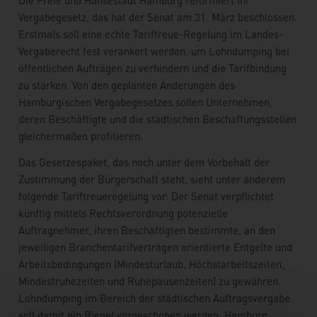
Die Freie und Hansestadt Hamburg reformiert ihr
Vergabegesetz, das hat der Senat am 31. März beschlossen.
Erstmals soll eine echte Tariftreue-Regelung im Landes-
Vergaberecht fest verankert werden, um Lohndumping bei
öffentlichen Aufträgen zu verhindern und die Tarifbindung
zu stärken. Von den geplanten Änderungen des
Hamburgischen Vergabegesetzes sollen Unternehmen,
deren Beschäftigte und die städtischen Beschaffungsstellen
gleichermaßen profitieren.
Das Gesetzespaket, das noch unter dem Vorbehalt der
Zustimmung der Bürgerschaft steht, sieht unter anderem
folgende Tariftreueregelung vor: Der Senat verpflichtet
künftig mittels Rechtsverordnung potenzielle
Auftragnehmer, ihren Beschäftigten bestimmte, an den
jeweiligen Branchentarifverträgen orientierte Entgelte und
Arbeitsbedingungen (Mindesturlaub, Höchstarbeitszeiten,
Mindestruhezeiten und Ruhepausenzeiten) zu gewähren.
Lohndumping im Bereich der städtischen Auftragsvergabe
soll damit ein Riegel vorgeschoben werden. Hamburg