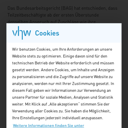
Das Bundesarbeitsgericht (BAG) hat entschieden, dass
Teilzeitbeschäftigte ab der ersten Überstunde
denselben Anspruch auf Zuschläge wie ihre
vollzeitbeschäftigten Kollegen haben. Teilzeitkräfte
Cookies
dürfen bei Überstundenzuschlägen somit nicht
schlechter gestellt werden als Vollzeitbeschäftigte. Eine
Ausnahme ist nur dann möglich, wenn sachliche
Wir benutzen Cookies, um Ihre Anforderungen an unsere
Gründe eine unterschiedliche Behandlung
Website stets zu optimieren. Einige davon sind für den
rechtfertigen, so das BAG in seinem Urteil vom
technischen Betrieb der Website erforderlich und müssen
5. Dezember 2024 (Az.: 8 AZR 370/20).
gesetzt werden. Andere Cookies, um Inhalte und Anzeigen
zu personalisieren und die Zugriffe auf unsere Website zu
Nach Auffassung des Bundesgerichts behandelt eine
analysieren, werden nur mit Ihrer Zustimmung gesetzt. In
tarifvertragliche Regelung, die unabhängig von der
diesem Fall geben wir Informationen zur Verwendung an
individuellen Arbeitszeit für Überstundenzuschläge das
unsere Partner für soziale Medien, Analysen und Statistik
Überschreiten der regelmäßigen Arbeitszeit eines
weiter. Mit Klick auf „Alle akzeptieren“ stimmen Sie der
Vollzeitbeschäftigten voraussetzt, teilzeitbeschäftigte
Verwendung aller Cookies zu. Sie haben die Möglichkeit,
Arbeitnehmer wegen der Teilzeit schlechter als
Ihre Einstellungen jederzeit individuell anzupassen.
vergleichbare Vollzeitbeschäftigte. Sie verstößt gegen
Weitere Informationen finden Sie unter