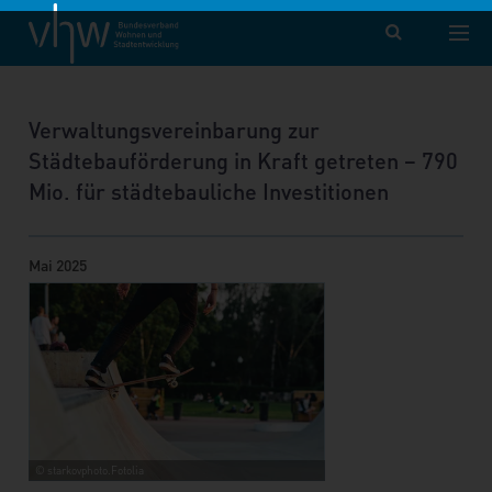
vhw – Bundesverband für Wohnen und Stadtentwicklung e. V.
Aktuelle Nachrichtenübersicht
Nachricht
Verwaltungsvereinbarung zur
Städtebauförderung in Kraft getreten – 790
Mio. für städtebauliche Investitionen
Mai 2025
© starkovphoto.Fotolia