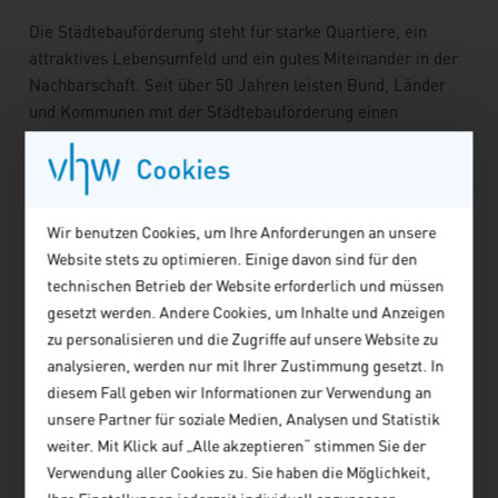
Die Städtebauförderung steht für starke Quartiere, ein
attraktives Lebensumfeld und ein gutes Miteinander in der
Nachbarschaft. Seit über 50 Jahren leisten Bund, Länder
und Kommunen mit der Städtebauförderung einen
maßgeblichen Beitrag zu lebenswerten Quartieren für die
Cookies
Bewohnerinnen und Bewohner sowohl in städtischen als
auch in ländlichen Räumen. Die Wirkung der
Städtebauförderung umfasst die Entwicklung und
Wir benutzen Cookies, um Ihre Anforderungen an unsere
Umsetzung von Strategien für resiliente und zukunftsfähige
Website stets zu optimieren. Einige davon sind für den
Lebensräume – von Hitzeanpassungsplänen über attraktive
technischen Betrieb der Website erforderlich und müssen
Sport- und Bewegungsräume bis hin zur sozialgerechten
gesetzt werden. Andere Cookies, um Inhalte und Anzeigen
Quartiersentwicklung.
zu personalisieren und die Zugriffe auf unsere Website zu
Die Bund-Länder-Vereinbarung ist am 16. Mai 2025 in Kraft
analysieren, werden nur mit Ihrer Zustimmung gesetzt. In
getreten. Auch im Jahr 2025 stellt der Bund erneut 790
diesem Fall geben wir Informationen zur Verwendung an
Millionen Euro für die Städtebauförderung bereit. An den
unsere Partner für soziale Medien, Analysen und Statistik
Kosten der Städtebauförderung beteiligen sich Bund, Land
weiter. Mit Klick auf „Alle akzeptieren“ stimmen Sie der
und Kommune je zu einem Drittel. Im aktuellen
Verwendung aller Cookies zu. Sie haben die Möglichkeit,