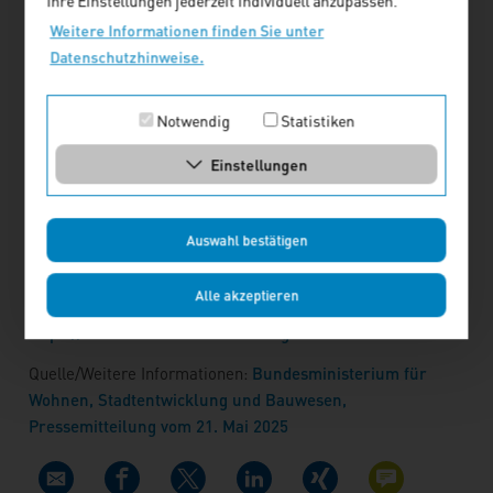
Koalitionsvertrag für die 21. Legislaturperiode haben sich
Ihre Einstellungen jederzeit individuell anzupassen.
die Regierungsparteien zudem darauf verständigt, die
Weitere Informationen finden Sie unter
Mittel für die Städtebauförderung schrittweise zu
Datenschutzhinweise.
verdoppeln.
Notwendig
Statistiken
Mit der Unterzeichnung der Verwaltungsvereinbarung zur
Städtebauförderung durch alle Bundesländer wurde nun die
Einstellungen
rechtliche Voraussetzung dafür geschaffen, dass die
Gewährung der Bundesförderung an die Länder zur
städtebaulichen Unterstützung der Städte und Gemeinden
Auswahl bestätigen
erfolgen kann.
Alle akzeptieren
Mehr zur Städtebauförderung finden Sie unter:
https://www.staedtebaufoerderung.info
Quelle/Weitere Informationen:
Bundesministerium für
Wohnen, Stadtentwicklung und Bauwesen,
Pressemitteilung vom 21. Mai 2025