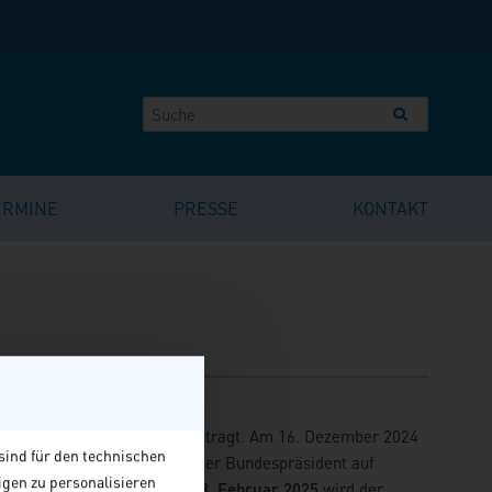
ERMINE
PRESSE
KONTAKT
nannte Vertrauensfrage beantragt. Am 16. Dezember 2024
sind für den technischen
n ausgesprochen. Nun kann der Bundespräsident auf
igen zu personalisieren
ahlen. Voraussichtlich am
23. Februar 2025
wird der