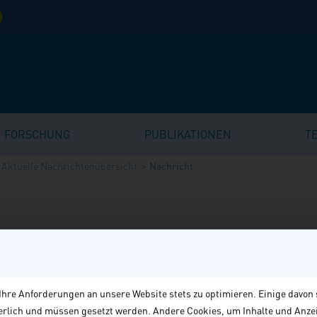
FORSCHUNG
PUBLIKATIONEN
T
Aktuelle Nachrichtenübersicht
Nachricht
zler Olaf Scholz hat am 11. Dezember 2024 im Bundestag die soge
hre Anforderungen an unsere Website stets zu optimieren. Einige davon 
 Mitglieder des Bundestages dem Bundeskanzler nicht das Vertraue
derlich und müssen gesetzt werden. Andere Cookies, um Inhalte und Anze
 des Bundeskanzlers den Bundestag auflösen und es kommt zu Neuw