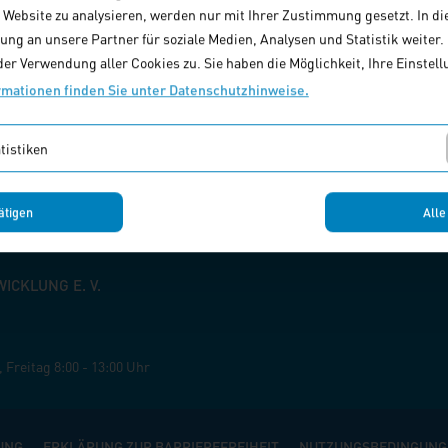
e Website zu analysieren, werden nur mit Ihrer Zustimmung gesetzt. In di
Bundestag neu gewählt werden.
ng an unsere Partner für soziale Medien, Analysen und Statistik weiter. M
itere Informationen:
Die Bundesregierung, Mitteilung vom 16. De
er Verwendung aller Cookies zu. Sie haben die Möglichkeit, Ihre Einstellu
rmationen finden Sie unter Datenschutzhinweise.
tistiken
ätigen
Alle
CKLUNG E. V.
,
Freitag
8:00 - 13:00 Uhr
UNG
ERKLÄRUNG ZUR BARRIEREFREIHEIT
NUTZUNGSBEDINGUNG