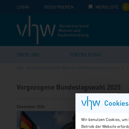
LOGIN
E-Mail
REGISTRIEREN
MERKLISTE
Passwort:
0
ÜBER UNS
FORTBILDUNG
vhw – Bundesverband für Wohnen und Stadtentwicklung e. V.
Vorgezogene Bundestagswahl 2025
Cookies
Dezember 2024
Bundeskan
Wir benutzen Cookies, um I
haben die
Betrieb der Website erfor
Vorschlag