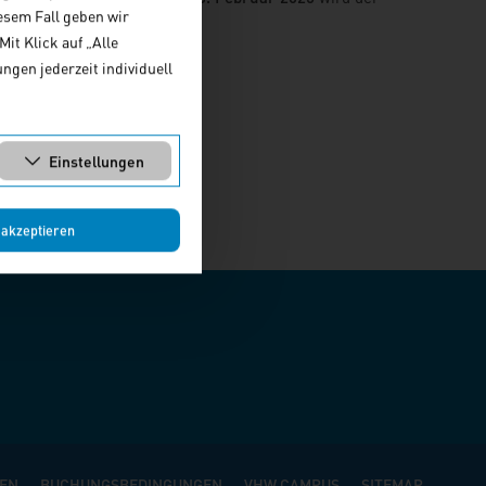
esem Fall geben wir
it Klick auf „Alle
zember 2024
ngen jederzeit individuell
Einstellungen
 akzeptieren
EN
BUCHUNGSBEDINGUNGEN
VHW CAMPUS
SITEMAP