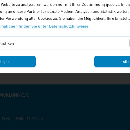
e Website zu analysieren, werden nur mit Ihrer Zustimmung gesetzt. In di
r Zivilgesellschaft, um dann zu fragen, welchen Beitrag diese für de
ng an unsere Partner für soziale Medien, Analysen und Statistik weiter. M
dabei, wie wichtig ein objektiver, wissenschaftlich fundierter und poli
er Verwendung aller Cookies zu. Sie haben die Möglichkeit, Ihre Einstellu
 die Vergabe von Fördergeldern an Teile der Zivilgesellschaft geht.
rmationen finden Sie unter Datenschutzhinweise.
ngen gebe es Interessen und Wertvorstellungen, die unabhängig von 
idersprechen könnten.
tistiken
erkSTADT Nr. 77
ätigen
Alle
CKLUNG E. V.
,
Freitag
8:00 - 13:00 Uhr