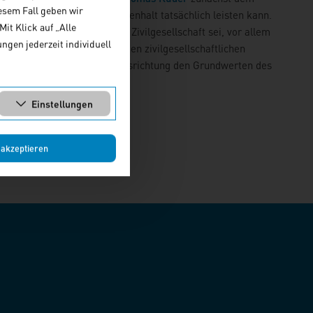
esem Fall geben wir
n gesellschaftlichen Zusammenhalt tatsächlich leisten kann.
it Klick auf „Alle
tisch neutraler Blick auf die Zivilgesellschaft sei, vor allem
ngen jederzeit individuell
 Denn selbst in wohlmeinenden zivilgesellschaftlichen
der jeweiligen politischen Ausrichtung den Grundwerten des
Einstellungen
 akzeptieren