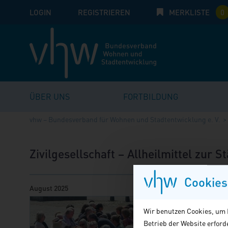
LOGIN
E-Mail
REGISTRIEREN
MERKLISTE
Passwort:
0
ÜBER UNS
FORTBILDUNG
vhw – Bundesverband für Wohnen und Stadtentwicklung e. V.
Zivilgesellschaft – Allheilmittel zur
Cookies
August 2025
Die soebe
Wir benutzen Cookies, um I
Zivilgesel
Betrieb der Website erfor
einen poli