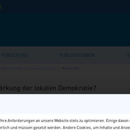
FORSCHUNG
PUBLIKATIONEN
T
Aktuelle Nachrichtenübersicht
Nachricht
 Stärkung der lokalen Demokratie?
n erschienene vhw werkSTADT Nr. 77 geht der Frage nach, was sich 
hre Anforderungen an unsere Website stets zu optimieren. Einige davon 
lschaft heute verstehen lässt, welche Funktionen und Erwartungen 
derlich und müssen gesetzt werden. Andere Cookies, um Inhalte und Anze
tischen Umgang mit der Zivilgesellschaft ziehen lassen. In seinem E