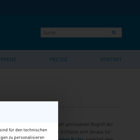
ERMINE
PRESSE
KONTAKT
unter dem oft nur schemenhaft umrissenen Begriff der
sind für den technischen
damit einhergehen und welche Schlüsse sich daraus für
igen zu personalisieren
ssay nähert sich der Autor
Thomas Kuder
zunächst dem