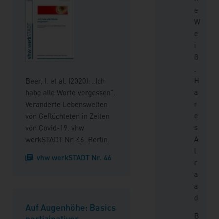
e
W
e
i
ß
,
H
Beer, I. et al. (2020): „Ich
a
habe alle Worte vergessen“.
r
Veränderte Lebenswelten
e
von Geflüchteten in Zeiten
s
von Covid-19. vhw
A
werkSTADT Nr. 46. Berlin.
l
vhw werkSTADT Nr. 46
r
a
a
d
Auf Augenhöhe: Basics
B
partizipativer