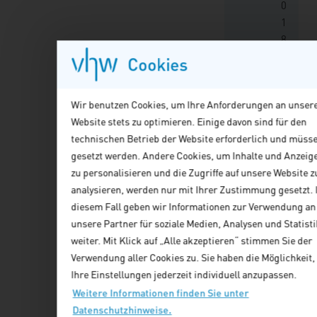
0
1
8
–
Cookies
D
e
Wir benutzen Cookies, um Ihre Anforderungen an unser
z
Website stets zu optimieren. Einige davon sind für den
e
technischen Betrieb der Website erforderlich und müss
m
gesetzt werden. Andere Cookies, um Inhalte und Anzeig
b
zu personalisieren und die Zugriffe auf unsere Website z
e
analysieren, werden nur mit Ihrer Zustimmung gesetzt. 
r
diesem Fall geben wir Informationen zur Verwendung an
2
unsere Partner für soziale Medien, Analysen und Statisti
0
weiter. Mit Klick auf „Alle akzeptieren“ stimmen Sie der
2
Verwendung aller Cookies zu. Sie haben die Möglichkeit,
3
Ihre Einstellungen jederzeit individuell anzupassen.
Weitere Informationen finden Sie unter
M
Datenschutzhinweise.
e