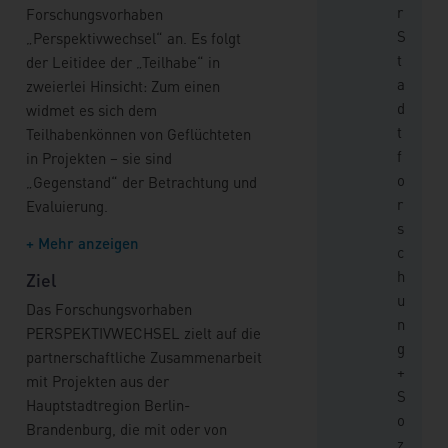
r
Forschungsvorhaben
S
„Perspektivwechsel“ an. Es folgt
t
der Leitidee der „Teilhabe“ in
a
zweierlei Hinsicht: Zum einen
d
widmet es sich dem
t
Teilhabenkönnen von Geflüchteten
f
in Projekten – sie sind
o
„Gegenstand“ der Betrachtung und
r
Evaluierung.
s
+ Mehr anzeigen
c
h
Ziel
u
Das Forschungsvorhaben
n
PERSPEKTIVWECHSEL zielt auf die
g
partnerschaftliche Zusammenarbeit
+
mit Projekten aus der
S
Hauptstadtregion Berlin-
o
Brandenburg, die mit oder von
z