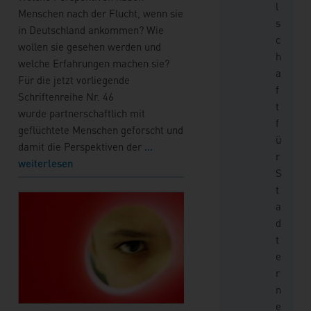
l
Menschen nach der Flucht, wenn sie
s
in Deutschland ankommen? Wie
c
wollen sie gesehen werden und
h
welche Erfahrungen machen sie?
a
Für die jetzt vorliegende
f
Schriftenreihe Nr. 46
t
wurde partnerschaftlich mit
f
geflüchtete Menschen geforscht und
ü
damit die Perspektiven der
...
r
weiterlesen
S
t
a
d
t
e
r
n
e