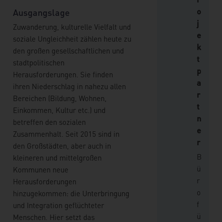
o
Ausgangslage
j
Zuwanderung, kulturelle Vielfalt und
e
soziale Ungleichheit zählen heute zu
k
den großen gesellschaftlichen und
t
stadtpolitischen
p
Herausforderungen. Sie finden
a
ihren Niederschlag in nahezu allen
r
Bereichen (Bildung, Wohnen,
t
Einkommen, Kultur etc.) und
n
betreffen den sozialen
e
Zusammenhalt. Seit 2015 sind in
r
den Großstädten, aber auch in
B
kleineren und mittelgroßen
ü
Kommunen neue
r
Herausforderungen
o
hinzugekommen: die Unterbringung
f
und Integration geflüchteter
ü
Menschen. Hier setzt das