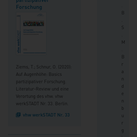
.
Forschung
B
.
S
.
M
.
B
r
Ziems, T.; Schnur, O. (2020):
a
Auf Augenhöhe: Basics
n
partizipativer Forschung.
d
Literatur-Review und eine
e
Verortung des vhw. vhw
n
werkSTADT Nr. 33. Berlin.
b
vhw werkSTADT Nr. 33
u
r
g