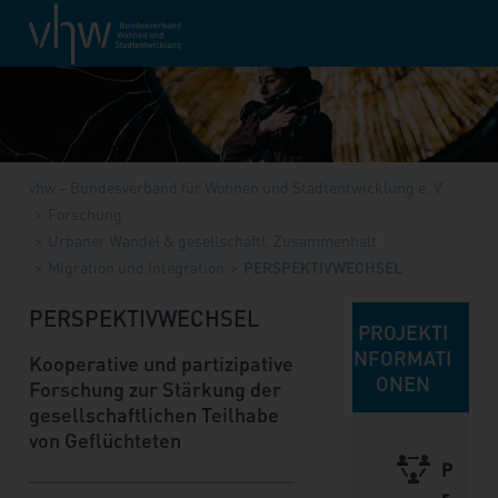
vhw – Bundesverband für Wohnen und Stadtentwicklung e. V.
Forschung
Urbaner Wandel & gesellschaftl. Zusammenhalt
Migration und Integration
PERSPEKTIVWECHSEL
PERSPEKTIVWECHSEL
PROJEKTI
NFORMATI
Kooperative und partizipative
ONEN
Forschung zur Stärkung der
gesellschaftlichen Teilhabe
von Geflüchteten
P
r