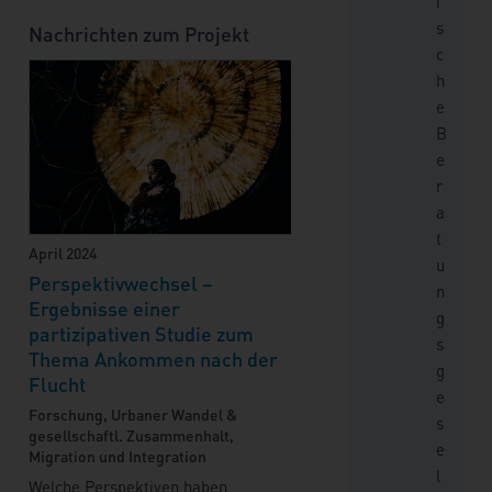
i
s
Nachrichten zum Projekt
c
h
e
B
e
r
a
t
April 2024
u
Perspektivwechsel –
n
Ergebnisse einer
g
partizipativen Studie zum
s
Thema Ankommen nach der
g
Flucht
e
Forschung, Urbaner Wandel &
s
gesellschaftl. Zusammenhalt,
e
Migration und Integration
l
Welche Perspektiven haben