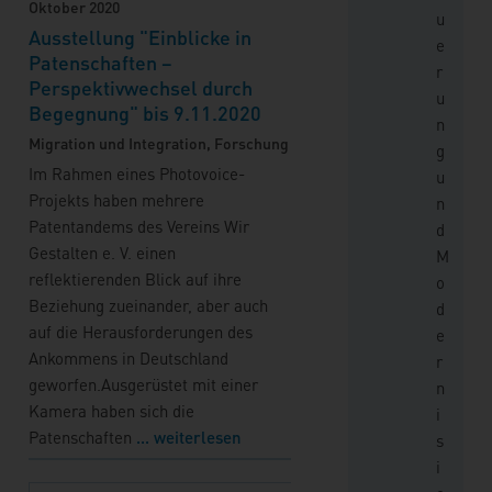
Oktober 2020
u
Ausstellung "Einblicke in
e
Patenschaften –
r
Perspektivwechsel durch
u
Begegnung" bis 9.11.2020
n
Migration und Integration, Forschung
g
Im Rahmen eines Photovoice-
u
Projekts haben mehrere
n
Patentandems des Vereins Wir
d
Gestalten e. V. einen
M
reflektierenden Blick auf ihre
o
Beziehung zueinander, aber auch
d
auf die Herausforderungen des
e
Ankommens in Deutschland
r
geworfen.
Ausgerüstet mit einer
n
Kamera haben sich die
i
Patenschaften
... weiterlesen
s
i