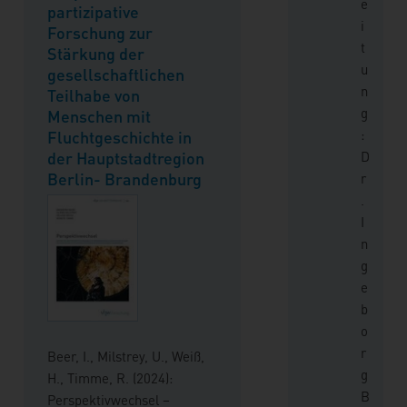
e
partizipative
i
Forschung zur
t
Stärkung der
u
gesellschaftlichen
n
Teilhabe von
g
Menschen mit
:
Fluchtgeschichte in
der Hauptstadtregion
D
Berlin- Brandenburg
r
.
I
n
g
e
b
o
r
Beer, I., Milstrey, U., Weiß,
g
H., Timme, R. (2024):
B
Perspektivwechsel –