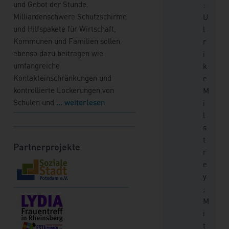
und Gebot der Stunde.
:
Milliardenschwere Schutzschirme
U
und Hilfspakete für Wirtschaft,
l
Kommunen und Familien sollen
r
ebenso dazu beitragen wie
i
umfangreiche
k
Kontakteinschränkungen und
e
kontrollierte Lockerungen von
M
Schulen und
... weiterlesen
i
l
s
t
Partnerprojekte
r
e
y
;
M
i
t