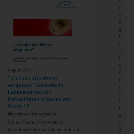
e
r
u
n
g
P
r
o
j
e
August 2020
k
"Ich habe alle Worte
t
vergessen" Veränderte
l
Lebenswelten von
e
Geflüchteten in Zeiten von
i
Covid-19
t
Migration und Integration
u
Gut durch die Corona-Zeit zu
n
kommen scheint für alle ein Wunsch
g