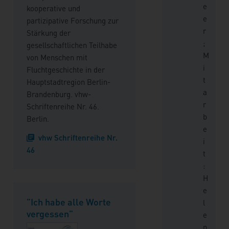
e
kooperative und
e
partizipative Forschung zur
r
Stärkung der
;
gesellschaftlichen Teilhabe
M
von Menschen mit
i
Fluchtgeschichte in der
t
Hauptstadtregion Berlin-
a
Brandenburg. vhw-
r
Schriftenreihe Nr. 46.
b
Berlin.
e
vhw Schriftenreihe Nr.
i
46
t
:
H
e
"Ich habe alle Worte
l
vergessen"
e
n