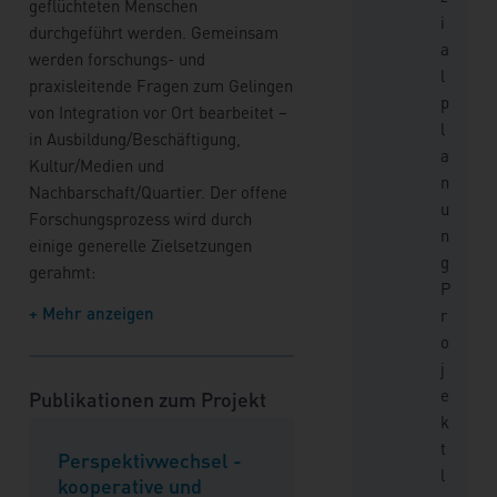
geflüchteten Menschen
i
durchgeführt werden. Gemeinsam
a
werden forschungs- und
l
praxisleitende Fragen zum Gelingen
p
von Integration vor Ort bearbeitet –
l
in Ausbildung/Beschäftigung,
a
Kultur/Medien und
n
Nachbarschaft/Quartier. Der offene
u
Forschungsprozess wird durch
n
einige generelle Zielsetzungen
g
gerahmt:
P
+ Mehr anzeigen
r
o
j
e
Publikationen zum Projekt
k
t
Perspektivwechsel -
l
kooperative und