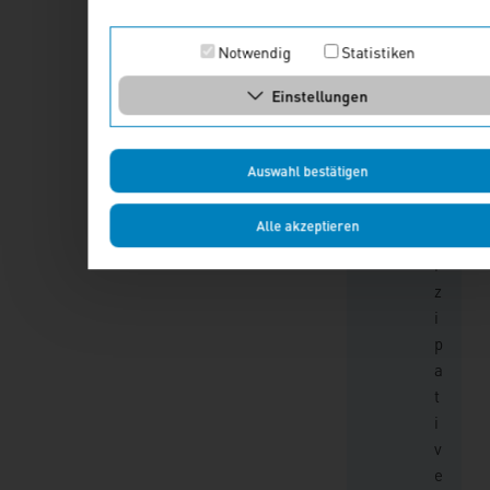
t
h
Notwendig
Statistiken
o
Einstellungen
d
e
p
Auswahl bestätigen
a
r
Alle akzeptieren
t
i
z
i
p
a
t
i
v
e