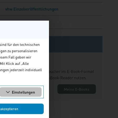
vhw Einzelveröffentlichungen
Studien & Befragungen
E-Books
sind für den technischen
igen zu personalisieren
esem Fall geben wir
Mein Kundenkonto
it Klick auf „Alle
ngen jederzeit individuell
Hier finden Sie Ihre Fachbücher im E-Book-Format
und können den Online-E-Book-Reader nutzen.
Meine E-Books
Einstellungen
 akzeptieren