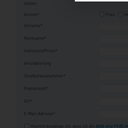
nutzen
Anrede*
Frau
H
Vorname*
Nachname*
Institution/Privat*
Amt/Abteilung
Straße/Hausnummer*
Postleitzahl*
Ort*
E-Mail-Adresse*
Hiermit bestätige ich, dass ich die
AGB vhw PUBLI