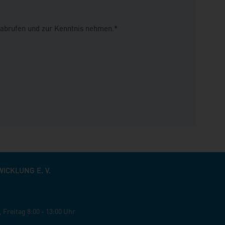
 abrufen und zur Kenntnis nehmen.*
CKLUNG E. V.
,
Freitag
8:00 - 13:00 Uhr