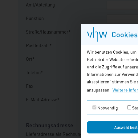
Amt/Abteilung
Funktion
Straße/Hausnummer*
Cookies
Postleitzahl*
Wir benutzen Cookies, um I
Ort*
Betrieb der Website erfor
und die Zugriffe auf unser
Telefon*
Informationen zur Verwendu
akzeptieren“ stimmen Sie d
Fax
anzupassen.
Weitere Info
E-Mail-Adresse*
Notwendig
Sta
Rechnungsadresse
Auswahl best
Lieferadresse als Rechnungsadresse
Ja
Nei