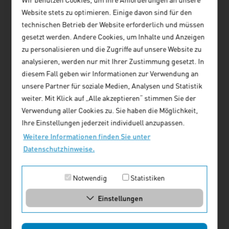
Artikel lesen
Website stets zu optimieren. Einige davon sind für den
technischen Betrieb der Website erforderlich und müssen
Rainer Bohne
gesetzt werden. Andere Cookies, um Inhalte und Anzeigen
Aus- und Fortbildung für
zu personalisieren und die Zugriffe auf unsere Website zu
Stadtplaner - Anmerkungen aus
analysieren, werden nur mit Ihrer Zustimmung gesetzt. In
Sicht der SRL
diesem Fall geben wir Informationen zur Verwendung an
unsere Partner für soziale Medien, Analysen und Statistik
Artikel lesen
weiter. Mit Klick auf „Alle akzeptieren“ stimmen Sie der
Verwendung aller Cookies zu. Sie haben die Möglichkeit,
Sabine Süß
Ihre Einstellungen jederzeit individuell anzupassen.
Lebenslanges Lernen vor Ort -
Weitere Informationen finden Sie unter
Ideales Reizklima (auch) für
Datenschutzhinweise.
gelingende Aus- und Weiterbildung
Artikel lesen
Notwendig
Statistiken
Prof. Dr. Tobias Just
Einstellungen
Immobilienprofessionals müssen
sich in vielen Disziplinen