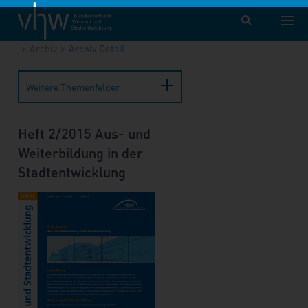
vhw – Bundesverband für Wohnen und Stadtentwicklung e. V.
Publikationen
Forum Wohnen und Stadtentwicklung
Archiv
Archiv Detail
Weitere Themenfelder
Heft 2/2015 Aus- und
Weiterbildung in der
Stadtentwicklung