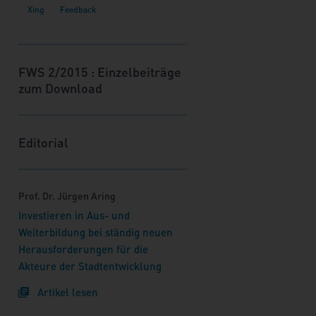
schnell deutlich, dass sich in diesen
Jahren häufig neue
Herausforderungen stellen werden,
die nicht ohne weiteres vorher
FWS 2/2015 : Einzelbeiträge
abzusehen sind. Dazu kommt, dass
zum Download
das Berufsfeld sich immer weiter
verändern und ausdifferenzieren
wird, sodass immer wieder neue
Editorial
Instrumente und Methoden erlernt
und neue Problemlagen gelöst
werden müssen. Dass hierzu eine
Prof. Dr. Jürgen Aring
permanente Fort- und
Weiterbildung erforderlich ist, ist
Investieren in Aus- und
selbstverständlich – und der vhw die
Weiterbildung bei ständig neuen
erste Adresse!
Herausforderungen für die
Akteure der Stadtentwicklung
Artikel lesen