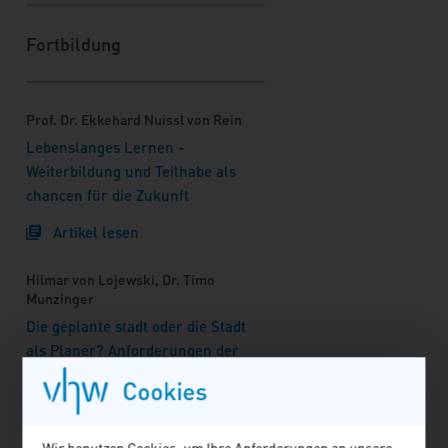
Fortbildung
Prof. Dr. Ekkehard Nuissl von Rein
Lebenslanges Lernen -
Weiterbildung und Teilhabe als
chancen für die Zukunft
Artikel lesen
Hilmar von Lojewski, Dr. Timo
Munzinger
Die geplante stadt oder die Stadt
als Planer? Anforderungen der
kommunalen Praxis für die Aus-
Cookies
und Weiterbildung in der
Stadtentwicklung
Wir benutzen Cookies, um Ihre Anforderungen an unsere