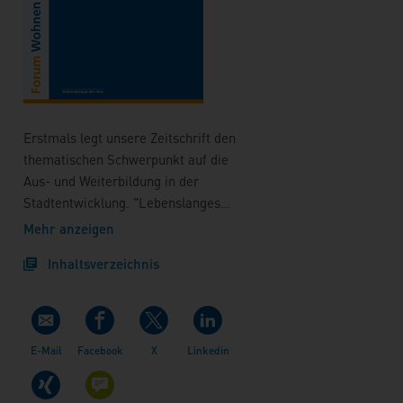
Erstmals legt unsere Zeitschrift den
thematischen Schwerpunkt auf die
Aus- und Weiterbildung in der
Stadtentwicklung. "Lebenslanges
Lernen" ist zu einem geflügelten
Mehr anzeigen
Begriff geworden, der alle
Inhaltsverzeichnis
Lebensbereiche und Lebensphasen
umfasst. Was als Allgemeingut gilt:
"Für das Leben lernen wir", ist
gerade für die Stadtplanung
zutreffend. Vergegenwärtigt man
sich, dass ein langes Berufsleben
vor den Absolventen liegt, wird