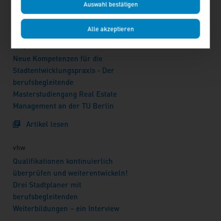
auskennen
Auswahl bestätigen
Artikel lesen
Alle akzeptieren
Stephanie Stern
Neue Kompetenzen für die
Stadtentwicklungspraxis - Der
berufsbegleitende
Masterstudiengang Real Estate
Management an der TU Berlin
Artikel lesen
vhw
Qualifikationen kontinuierlich
überprüfen und weiterentwickeln!
Drei Stadtplaner mit
berufsbegleitenden
Weiterbildungen – ein Interview