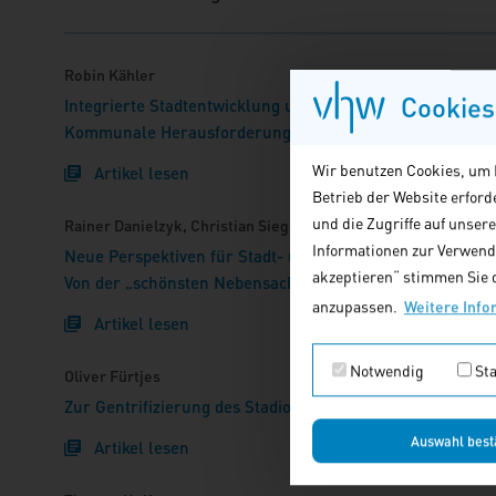
Robin Kähler
Cookies
Integrierte Stadtentwicklung und Sport
Kommunale Herausforderungen und Lösungen
Wir benutzen Cookies, um I
Artikel lesen
Betrieb der Website erfor
und die Zugriffe auf unser
Rainer Danielzyk, Christian Siegel
Informationen zur Verwendu
Neue Perspektiven für Stadt- und Sportentwicklung
akzeptieren“ stimmen Sie d
Von der „schönsten Nebensache der Welt“ zum kommuna
anzupassen.
Weitere Info
Artikel lesen
Notwendig
Sta
Oliver Fürtjes
Zur Gentrifizierung des Stadionpublikums im Fußball
Auswahl best
Artikel lesen