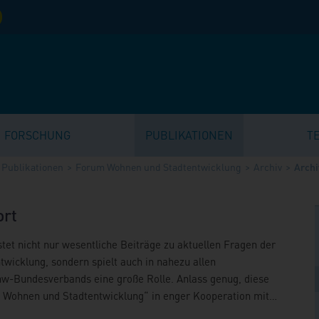
FORSCHUNG
PUBLIKATIONEN
T
Publikationen
Forum Wohnen und Stadtentwicklung
Archiv
Archi
ort
tet nicht nur wesentliche Beiträge zu aktuellen Fragen der
ntwicklung, sondern spielt auch in nahezu allen
hw-Bundesverbands eine große Rolle. Anlass genug, diese
Wohnen und Stadtentwicklung“ in enger Kooperation mit
ischen Sportbund (DOSB) zu verfassen, dem hiermit