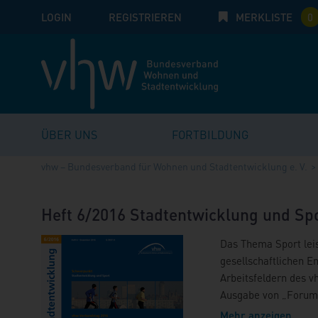
LOGIN
E-Mail
REGISTRIEREN
MERKLISTE
Passwort:
0
ÜBER UNS
FORTBILDUNG
vhw – Bundesverband für Wohnen und Stadtentwicklung e. V.
Heft 6/2016 Stadtentwicklung und Sp
Das Thema Sport leis
gesellschaftlichen E
Arbeitsfeldern des v
Ausgabe von „Forum 
dem Deutschen Olymp
Mehr anzeigen