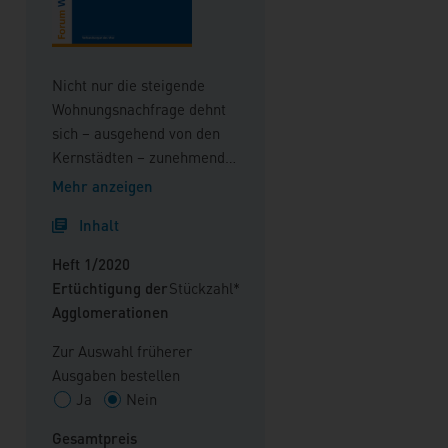
Nicht nur die steigende
Wohnungsnachfrage dehnt
sich – ausgehend von den
Kernstädten – zunehmend
an die Stadtränder und in
Mehr anzeigen
das Umland der Großstädte
Inhalt
aus. Die deutschen
Agglomerationen stehen
Heft 1/2020
darüber hinaus vor weiteren
Ertüchtigung der
Stückzahl*
großen Herausforderungen.
Agglomerationen
Wohnungsnot, Klimakrise,
soziale Spaltung,
Zur Auswahl früherer
Luftbelastung und
Ausgaben bestellen
Verkehrsinfarkt reichen als
Ja
Nein
Stichworte aus, um die
Gesamtpreis
Breite und Dringlichkeit der