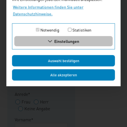
Fax
Weitere Informationen finden Sie unter
Datenschutzhinweise.
E-Mail-Adresse*
Notwendig
Statistiken
Einstellungen
Rechnungsadresse
Auswahl bestätigen
Lieferadresse als
Rechnungsadresse
Alle akzeptieren
nutzen
Ja
Nein
Anrede*
Frau
Herr
Keine Angabe
Vorname*