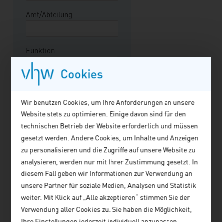
diesem Heft die
Möglichkeiten zur Stärkung
Amt/Abteilung
der räumlichen Planung und
der regionalen Organisation
in den Agglomerationen
Funktion
näher betrachtet werden –
Cookies
ganz nach dem Motto:
Stadtentwicklung muss das
Straße/Hausnummer*
Umland integrierten, die
Wir benutzen Cookies, um Ihre Anforderungen an unsere
Region wird die Stadt.
Website stets zu optimieren. Einige davon sind für den
Postleitzahl*
technischen Betrieb der Website erforderlich und müssen
gesetzt werden. Andere Cookies, um Inhalte und Anzeigen
zu personalisieren und die Zugriffe auf unsere Website zu
Ort*
analysieren, werden nur mit Ihrer Zustimmung gesetzt. In
diesem Fall geben wir Informationen zur Verwendung an
unsere Partner für soziale Medien, Analysen und Statistik
Telefon*
weiter. Mit Klick auf „Alle akzeptieren“ stimmen Sie der
Verwendung aller Cookies zu. Sie haben die Möglichkeit,
Ihre Einstellungen jederzeit individuell anzupassen.