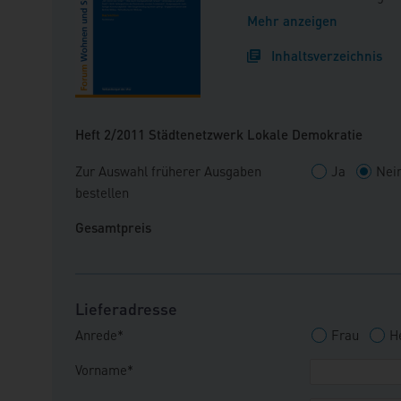
hat zum ersten Kongress 
Mehr anzeigen
bürgerorientierte integri
Inhaltsverzeichnis
Februar 2011 in Berlin ge
Veranstaltung durch den
und Interviews.
Heft 2/2011 Städtenetzwerk Lokale Demokratie
Zur Auswahl früherer Ausgaben
Ja
Nei
bestellen
Gesamtpreis
Lieferadresse
Anrede*
Frau
H
Vorname*