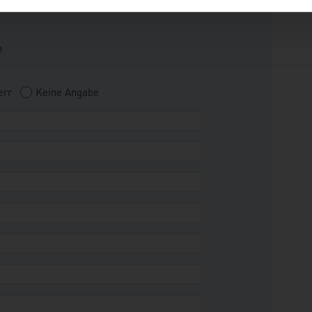
n
err
Keine Angabe