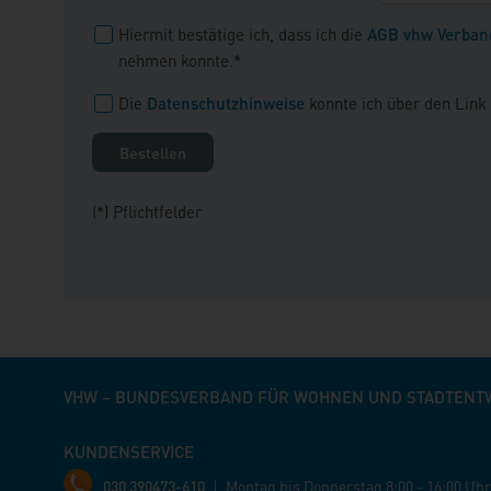
Hiermit bestätige ich, dass ich die
AGB vhw Verban
nehmen konnte.*
Die
Datenschutzhinweise
konnte ich über den Link
(*) Pflichtfelder
VHW – BUNDESVERBAND FÜR WOHNEN UND STADTENTWI
KUNDENSERVICE
030 390473-610
|
Montag bis Donnerstag
8:00 - 16:00 Uhr