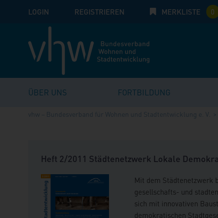
LOGIN
E-Mail
REGISTRIEREN
MERKLISTE
Passwort:
0
ÜBER UNS
FORTBILDUNG
vhw – Bundesverband für Wohnen und Stadtentwicklung e. V.
Heft 2/2011 Städtenetzwerk Lokale Demokra
Mit dem Städtenetzwerk b
gesellschafts- und stadten
sich mit innovativen Baus
demokratischen Stadtgesel