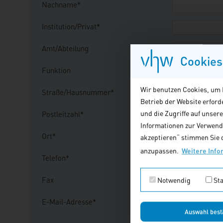
Nachname*
Institution/Privat*
Amt/Abteilung
Cookies
Funktion
Wir benutzen Cookies, um I
Straße/Hausnummer*
Betrieb der Website erfor
und die Zugriffe auf unser
Postleitzahl*
Informationen zur Verwendu
Ort*
akzeptieren“ stimmen Sie d
anzupassen.
Weitere Info
Telefon*
Fax
Notwendig
Sta
E-Mail-Adresse*
Auswahl best