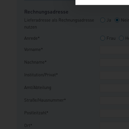
Rechnungsadresse
Lieferadresse als Rechnungsadresse
Ja
Nei
nutzen
Anrede*
Frau
H
Vorname*
Nachname*
Institution/Privat*
Amt/Abteilung
Straße/Hausnummer*
Postleitzahl*
Ort*