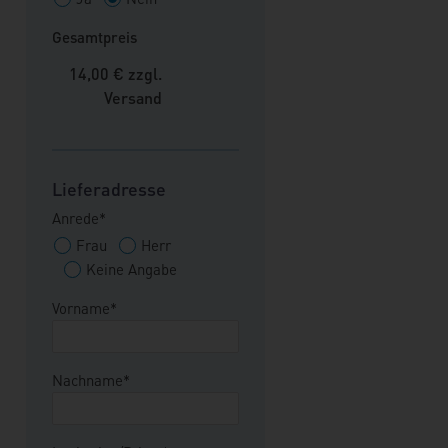
zu werfen. Der Deutsche
Gesamtpreis
Städte- und Gemeindebund
kommt genauso zu Wort,
14,00
€ zzgl.
wie Bürgermeister und
Versand
Dezernenten von
Kommunen
unterschiedlicher Größe und
Lieferadresse
Lage.
Anrede*
Frau
Herr
Keine Angabe
Vorname*
Nachname*