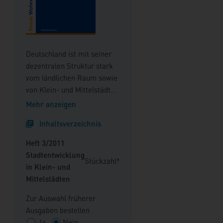
Deutschland ist mit seiner
dezentralen Struktur stark
vom ländlichen Raum sowie
von Klein- und Mittelstädten
geprägt. Zwei Drittel der
Mehr anzeigen
deutschen Bewohner leben
Inhaltsverzeichnis
außerhalb von
Ballungszentren. Die
Heft 3/2011
Bedeutung dieser
Stadtentwicklung
Stückzahl*
Kommunen und Regionen
in Klein- und
nimmt diese Ausgabe zum
Mittelstädten
Anlass, einen Blick auf die
Chancen und
Zur Auswahl früherer
Herausforderungen von und
Ausgaben bestellen
an Klein- und Mittelstädte
Ja
Nein