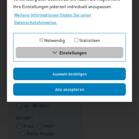
Ihre Einstellungen jederzeit individuell anzupassen.
Weitere Informationen finden Sie unter
Fax
Datenschutzhinweise.
E-Mail-Adresse*
Notwendig
Statistiken
Einstellungen
Rechnungsadresse
Auswahl bestätigen
Lieferadresse als
Alle akzeptieren
Rechnungsadresse
nutzen
Ja
Nein
Anrede*
Frau
Herr
Keine Angabe