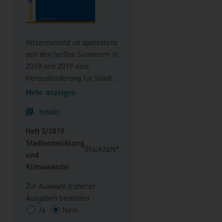
Hitzeresilienz ist spätestens
seit den heißen Sommern in
2018 und 2019 eine
Herausforderung für Städte
und Quartiere. Der
Mehr anzeigen
prognostizierte
Inhalt
Klimawandel wird sich
insbesondere in den Städten
Heft 5/2019
aufgrund der großflächigen
Stadtentwicklung
Stückzahl*
Versiegelung und der damit
und
zusammenhängenden
Klimawandel
Hochwasser- und
Hitzeproblematik
Zur Auswahl früherer
gravierend auswirken. Die
Ausgaben bestellen
Verdichtung der Städte, die
Ja
Nein
bislang durchaus mit