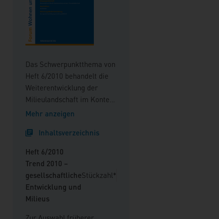
Das Schwerpunktthema von
Heft 6/2010 behandelt die
Weiterentwicklung der
Milieulandschaft im Kontext
der gesellschaftlichen
Mehr anzeigen
Entwicklung. Im Mittelpunkt
Inhaltsverzeichnis
stehen neue Erkenntnisse
aus der vhw-
Heft 6/2010
Trendbefragung 2010 zum
Trend 2010 –
Thema "Wohnen". Es wurde
gesellschaftliche
Stückzahl*
u. a. deutlich, dass die
Entwicklung und
ökonomisch-politische und
Milieus
die gesellschaftliche
Entwicklung der letzten
Zur Auswahl früherer