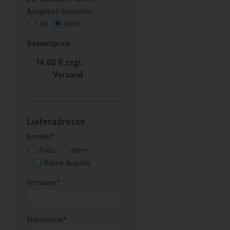
Jahre auch beim Thema
Ausgaben bestellen
Wohnen tiefe Spuren
Ja
Nein
hinterlassen hat. Gerade in
Gesamtpreis
diesem existenziellen
Lebensbereich möchten
14,00
€ zzgl.
viele Bürger Unsicherheiten
Versand
so weit wie möglich fern
halten.
Lieferadresse
Anrede*
Frau
Herr
Keine Angabe
Vorname*
Nachname*