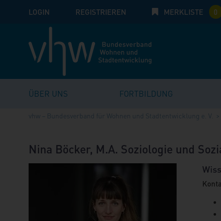
LOGIN
E-Mail
REGISTRIEREN
MERKLISTE
Passwort:
0
ÜBER UNS
FORTBILDUNG
vhw – Bundesverband für Wohnen und Stadtentwicklung e. V.
Nina Böcker, M.A. Soziologie und Soz
Wiss
Konta