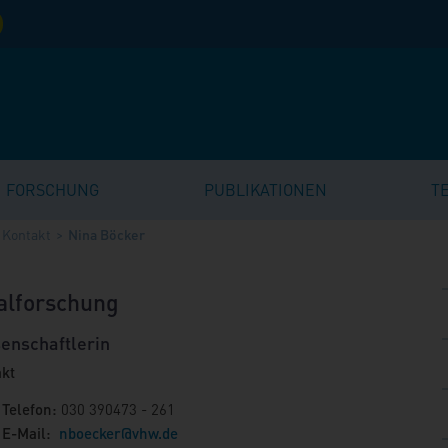
FORSCHUNG
PUBLIKATIONEN
T
Kontakt
Nina Böcker
ialforschung
enschaftlerin
kt
Telefon:
030 390473 - 261
E-Mail:
nboecker
@
vhw.de