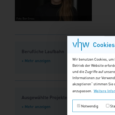
Foto: Ben Gross
Cookies
Berufliche Laufbahn
Wir benutzen Cookies, um I
+ Mehr anzeigen
Betrieb der Website erfor
und die Zugriffe auf unser
Informationen zur Verwendu
akzeptieren“ stimmen Sie d
anzupassen.
Weitere Info
Ausgewählte Projekte
Notwendig
Sta
+ Mehr anzeigen