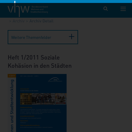
vhw – Bundesverband für Wohnen und Stadtentwicklung e. V.
Publikationen
Forum Wohnen und Stadtentwicklung
Archiv
Archiv Detail
Weitere Themenfelder
Heft 1/2011 Soziale
Kohäsion in den Städten