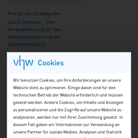
Prof. Dr. Jens S. Dangschat
Social Cohesion – eine
Herausforderung für das
Wohnungswesen und die
Stadtentwicklung?
Artikel lesen
Cookies
Prof. Dr. Erol Yildiz
Zur sozialen Grammatik des
Wir benutzen Cookies, um Ihre Anforderungen an unsere
urbanen Lebens in der
Website stets zu optimieren. Einige davon sind für den
globalisierten Welt am Beispiel
technischen Betrieb der Website erforderlich und müssen
migrantischer Lebensentwürfe
gesetzt werden. Andere Cookies, um Inhalte und Anzeigen
zu personalisieren und die Zugriffe auf unsere Website zu
Artikel lesen
analysieren, werden nur mit Ihrer Zustimmung gesetzt. In
diesem Fall geben wir Informationen zur Verwendung an
Prof. Dr. Simon Güntner, Prof. Dr.
unsere Partner für soziale Medien, Analysen und Statistik
Uwe-Jens Walther