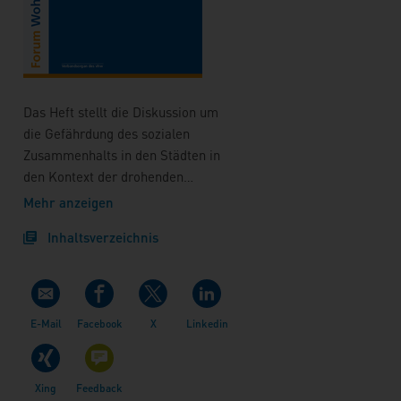
Das Heft stellt die Diskussion um
die Gefährdung des sozialen
Zusammenhalts in den Städten in
den Kontext der drohenden
Kürzungen im Programm "Soziale
Mehr anzeigen
Stadt". So behandelt etwa Prof. Dr.
Inhaltsverzeichnis
Jens S. Dangschat die
Herausforderungen für das
Wohnungswesen und die
Stadtentwicklung, Prof. Dr. Erol
Yildiz die soziale Grammatik des
urbanen Lebens und Prof. Dr.
Hartmut Häußermann die Folgen
der Mittelkürzungen im Programm