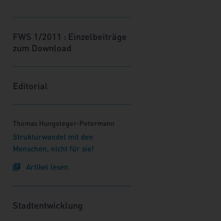
"Soziale Stadt". Auch die
Preisverleihung im Wettbewerb
"Preis Soziale Stadt 2010" sowie die
FWS 1/2011 : Einzelbeiträge
Dokumentation der
zum Download
Wettbewerbssieger finden im Heft
ihren Platz.
Editorial
Thomas Hungsteger-Petermann
Strukturwandel mit den
Menschen, nicht für sie!
Artikel lesen
Stadtentwicklung