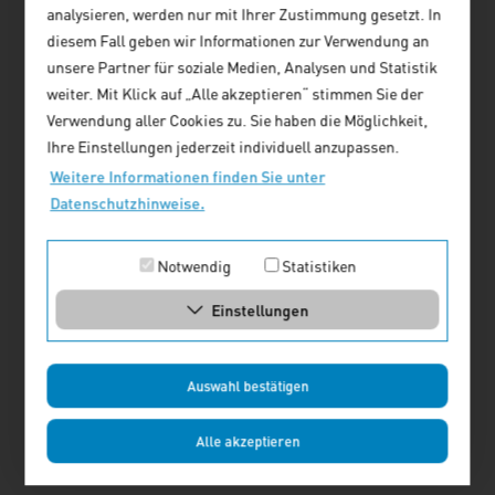
analysieren, werden nur mit Ihrer Zustimmung gesetzt. In
diesem Fall geben wir Informationen zur Verwendung an
Prof. Dr. Guido Spars, Prof. Dr.
unsere Partner für soziale Medien, Analysen und Statistik
Michael Voigtländer
weiter. Mit Klick auf „Alle akzeptieren“ stimmen Sie der
Regionale Wohnungsmärkte
Verwendung aller Cookies zu. Sie haben die Möglichkeit,
zwischen Schrumpfung und
Ihre Einstellungen jederzeit individuell anzupassen.
Wachstum
Weitere Informationen finden Sie unter
Die Beispiele Wuppertal,
Datenschutzhinweise.
Düsseldorf und Köln
Artikel lesen
Notwendig
Statistiken
Einstellungen
Barbara Thüer
Positionen für die Entwicklung der
Innenstädte
Auswahl bestätigen
Das Thema Wohnen im Netzwerk
Innenstadt NRW
Alle akzeptieren
Artikel lesen