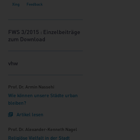
Darüber hinaus beschäftigen sich
die weiteren Artikel mit dem
Schwerpunktthema "Die Innenstadt
als Wohnstandort". Autorinnen und
FWS 3/2015 : Einzelbeiträge
Autoren aus den Bereichen der
zum Download
Wissenschaft, der
Wohnungswirtschaft, der Netzwerke
und der kommunalen
vhw
Planungspraxis berichten hier von
ihren Erfahrungen mit diesem
aktuellen Thema der
Prof. Dr. Armin Nassehi
Stadtentwicklung.
Wie können unsere Städte urban
bleiben?
Artikel lesen
Prof. Dr. Alexander-Kenneth Nagel
Religiöse Vielfalt in der Stadt