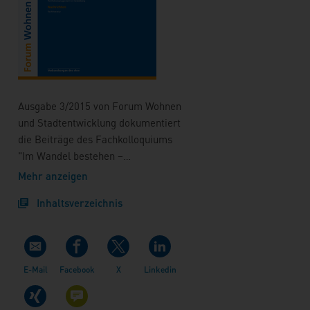
Ausgabe 3/2015 von Forum Wohnen
und Stadtentwicklung dokumentiert
die Beiträge des Fachkolloquiums
"Im Wandel bestehen –
Stadtgesellschaft in Vielfalt und
Mehr anzeigen
Zusammenhalt" vom 8. Mai 2015 für
Inhaltsverzeichnis
eine breitere Öffentlichkeit. Vor dem
Hintergrund der langjährigen und
aktuellen Auseinandersetzung mit
der Stadtgesellschaft stellte die
Veranstaltung die Beschäftigung mit
dem Zustand des lokalen
Gemeinwesens in den Vordergrund.