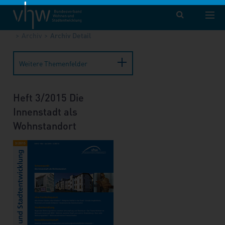
vhw – Bundesverband für Wohnen und Stadtentwicklung e. V.
Publikationen
Forum Wohnen und Stadtentwicklung
Archiv
Archiv Detail
Weitere Themenfelder
Heft 3/2015 Die
Innenstadt als
Wohnstandort