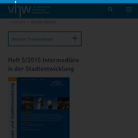
vhw – Bundesverband für Wohnen und Stadtentwicklung e. V.
Publikationen
Forum Wohnen und Stadtentwicklung
Archiv
Archiv Detail
Weitere Themenfelder
Heft 5/2015 Intermediäre
in der Stadtentwicklung