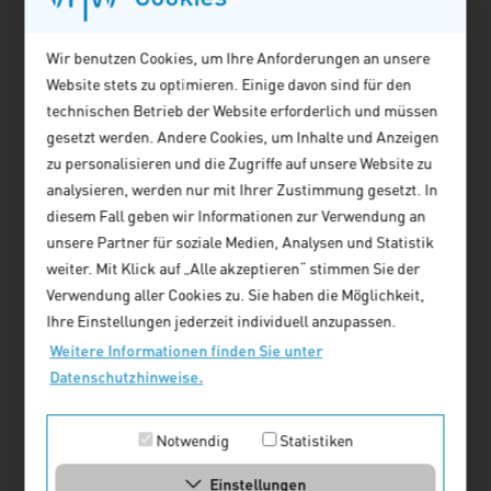
lokale Demokratie und
Intermediäre in der
Wir benutzen Cookies, um Ihre Anforderungen an unsere
Stadtentwicklung
Website stets zu optimieren. Einige davon sind für den
Artikel lesen
technischen Betrieb der Website erforderlich und müssen
gesetzt werden. Andere Cookies, um Inhalte und Anzeigen
Dr. Stephan Meise
zu personalisieren und die Zugriffe auf unsere Website zu
analysieren, werden nur mit Ihrer Zustimmung gesetzt. In
Gewerkschaften als
diesem Fall geben wir Informationen zur Verwendung an
„intermediäre“ Akteure in der
unsere Partner für soziale Medien, Analysen und Statistik
lokalen Demokratie
weiter. Mit Klick auf „Alle akzeptieren“ stimmen Sie der
Artikel lesen
Verwendung aller Cookies zu. Sie haben die Möglichkeit,
Ihre Einstellungen jederzeit individuell anzupassen.
Prof. Dr. Jens S. Dangschat
Weitere Informationen finden Sie unter
Die geteilte Welt der
Datenschutzhinweise.
Kommunikation -
Wie das Web 2.0 die
Notwendig
Statistiken
Stadt(teil)entwicklung verändert
Einstellungen
Artikel lesen