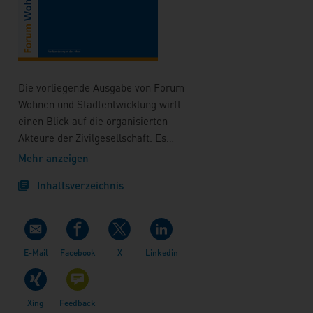
Die vorliegende Ausgabe von Forum
Wohnen und Stadtentwicklung wirft
einen Blick auf die organisierten
Akteure der Zivilgesellschaft. Es
handelt sich bei der Gruppe der
Mehr anzeigen
„Intermediären“ um die Gesamtheit
Inhaltsverzeichnis
all jener, die zwischen Staat und
Bürger stehen und die als Mittler
tätig sind oder eine mittlerartige
faktische Funktion einnehmen.
Diese Stellvertreter und Sprecher
von organisierten Strukturen
steuern jedoch ordentlich mit in den
Meinungsbildungsprozessen und