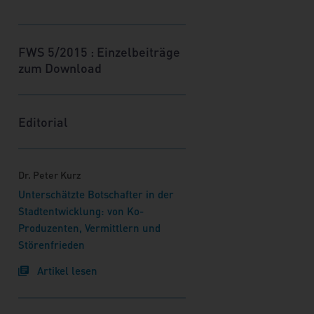
werden möglicherweise in ihrer
Funktion bislang deutlich
unterschätzt. Doch wer ist hier
FWS 5/2015 : Einzelbeiträge
genau gemeint? Und: Kann man die
zum Download
Intermediären als
Kommunikationsmittler gewinnen
und nutzbringend für demokratische
Editorial
Prozesse einsetzen? Würden diese
sich überhaupt darauf einlassen?
Dabei stellen sich weitere Fragen,
Dr. Peter Kurz
etwa: Über welche Politikfeldnähe
verfügen sie? Welche Vernetzung
Unterschätzte Botschafter in der
haben sie? Welche Reichweite
Stadtentwicklung: von Ko-
haben sie?
Produzenten, Vermittlern und
Störenfrieden
Artikel lesen