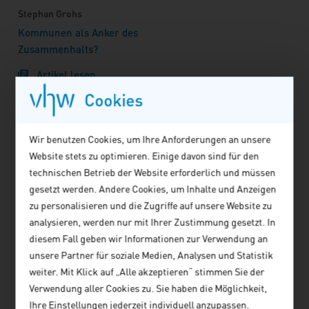
Stephan Grohs
Kommunen als Anker des
Zusammenhalts?
Artikel lesen
Cookies
Brigitta Ziegenbein
Zwischen ‚Bauturbo‘ und
Wir benutzen Cookies, um Ihre Anforderungen an unsere
‚Gesundheitsgerechtigkeit‘
Website stets zu optimieren. Einige davon sind für den
Gestalten oder Verwalten in
technischen Betrieb der Website erforderlich und müssen
Leipzig?
gesetzt werden. Andere Cookies, um Inhalte und Anzeigen
Artikel lesen
zu personalisieren und die Zugriffe auf unsere Website zu
analysieren, werden nur mit Ihrer Zustimmung gesetzt. In
Albert Geiger
diesem Fall geben wir Informationen zur Verwendung an
Gesucht: Menschen, die in unseren
unsere Partner für soziale Medien, Analysen und Statistik
Rathäusern erfolgreich Zukunft
weiter. Mit Klick auf „Alle akzeptieren“ stimmen Sie der
gestalten
Verwendung aller Cookies zu. Sie haben die Möglichkeit,
Ihre Einstellungen jederzeit individuell anzupassen.