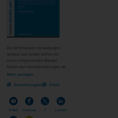
Die kommunalen Verwaltungen
landauf und landab stehen vor
einem tiefgreifenden Wandel.
Neben den Herausforderungen der
Energie- und Verkehrswende, der
Mehr anzeigen
Digitalisierung, der Sanierung von
Gesamtausgabe
Inhalt
Infrastruktur oder der Behebung
der Wohnungsnot werden in den
kommenden zehn Jahren
schätzungsweise 30 % der
Beschäftigten – also über eine
halbe Million Menschen! – in den