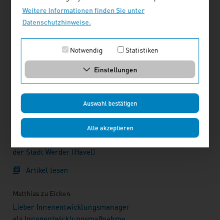
Artikel lesen
Weitere Informationen finden Sie unter
Datenschutzhinweise.
Jürgen Kegelmann
Mehr Lösungsorientierung mit
Notwendig
Statistiken
weniger …. oder anderem
Personal?
Einstellungen
Artikel lesen
Auswahl bestätigen
Immer im Wandel: neue
Anforderungen an Mitarbeitende
in der Kommunalverwaltung
Alle akzeptieren
Interview mit Philipp Konopka aus
der Stadt Werder (Havel)
Artikel lesen
Matthias zu Eicken
Lieber Innenentwicklungsmanager
als Innenentwicklungsmaßnahme