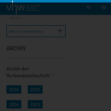
vhw – Bundesverband für Wohnen und Stadtentwicklung e. V.
Publikationen
Forum Wohnen und Stadtentwicklung
Archiv
Weitere Themenfelder
ARCHIV
Archiv der
Verbandszeitschrift
i
2026
2025
2024
2023