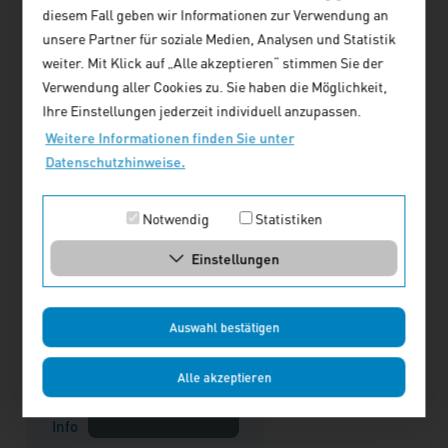
diesem Fall geben wir Informationen zur Verwendung an
unsere Partner für soziale Medien, Analysen und Statistik
weiter. Mit Klick auf „Alle akzeptieren“ stimmen Sie der
Verwendung aller Cookies zu. Sie haben die Möglichkeit,
Ihre Einstellungen jederzeit individuell anzupassen.
Weitere Informationen finden Sie unter
Datenschutzhinweise.
Forum Wohnen und
Notwendig
Statistiken
Stadtentwicklung
Einstellungen
Heft 4/2021
Stadtentwicklung und
Vergaberecht
Auswahl bestätigen
Einzelpreis: 14,00 € zzgl.
Versand
Alle akzeptieren
Bestellen
Info