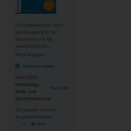
Die Bedeutung von Sport
und Bewegung für die
Gesundheit und das
gesellschaftliche
Miteinander kann nicht oft
Mehr anzeigen
genug betont werden.
Gesamtausgabe
Deshalb bildet die
Schaffung, Erhaltung und
Heft 2/2025
Verbesserung der
Nachhaltige
Stückzahl*
strukturellen
Stadt- und
Voraussetzungen für Sport
Sportentwicklung
und Bewegung eine
Schlüsselaufgabe in den
Zur Auswahl früherer
Städten und Gemeinden.
Ausgaben bestellen
Darüber hinaus weisen eine
Ja
Nein
integrierte