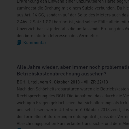
Erkrankung den Einwand einer unzumutbaren Härte begründe
zumindest die Drohung mit einem Suizid verbunden. Da hier
aus Art. 14 GG, sondern auf der Seite des Mieters auch das
2 Abs. 2 Satz 1 GG) berührt ist, sind solche Fälle allein mit
Unverzichtbar ist jedenfalls die umfassende Prüfung des V
den berechtigten Interessen des Vermieters.
Kommentar
Alle Jahre wieder, aber immer noch problematis
Betriebskostenabrechnung aussehen?
BGH, Urteil vom 9. Oktober 2013 - VIII ZR 22/13
Nach den Schönheitsreparaturen waren die Betriebskosten 
Rechtsprechung des BGH. Die Annahme, dass durch die Viel
wichtigen Fragen geklärt seien, hat sich allerdings als Irr
und sehr lesenswerte Urteil vom 9. Oktober 2013 zeigt, da
der formellen Anforderungen entgegentritt, dass der Vermie
Abrechnungsposition kurz erläutert und sich – und dem Mie