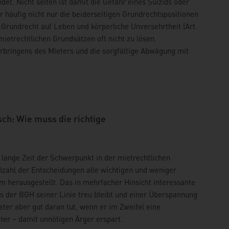
t. Nicht selten ist damit die Gefahr eines Suizids oder
 häufig nicht nur die beiderseitigen Grundrechtspositionen
 Grundrecht auf Leben und körperliche Unversehrtheit (Art.
 mietrechtlichen Grundsätzen oft nicht zu lösen.
orbringens des Mieters und die sorgfältige Abwägung mit
ch: Wie muss die richtige
lange Zeit der Schwerpunkt in der mietrechtlichen
zahl der Entscheidungen alle wichtigen und weniger
tum herausgestellt. Das in mehrfacher Hinsicht interessante
ss der BGH seiner Linie treu bleibt und einer Überspannung
ter aber gut daran tut, wenn er im Zweifel eine
ter – damit unnötigen Ärger erspart.