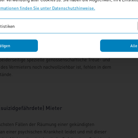
rmationen finden Sie unter Datenschutzhinweise.
ündigungsschutzklauseln
tistiken
sste sich der BGH im Oktober 2013 mit den Konsequenzen
ne Kündigung des Vermieters nur unter erschwerten
ätigen
Alle
Urteil vom 9. Mai 2012 entschiedenen Fall um eine
beiderseitige spezielle genossenschaftliche Treue- und
des Vermieters noch nachvollziehbar ist, fehlen in dem
tände.
suizidgefährdete) Mieter
tischsten Fällen der Räumung einer gekündigten
an einer psychischen Krankheit leidet und mit dieser