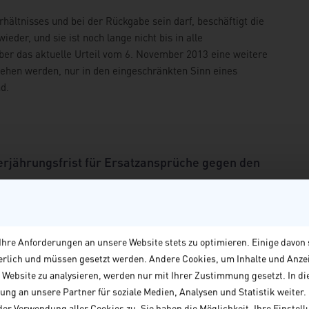
ältnisses und bei der Rückgabe sein darf, beschäftigt die
eder, und sie ist noch lange nicht bis in alle
ber das aktuelle Urteil vom 6. November 2013 eine weitere
rsehen werden, nur in den eingeschränkten Sinn eines
d.
Verjährungsfrist für Ersatzansprüche gegen den
 Verschlechterungen der Mietsache verjähren bekanntlich
, in dem er die Mietsache zurückerhält (§ 548 Abs.1 BGB).
hre Anforderungen an unsere Website stets zu optimieren. Einige davon 
 anders als bei den Ersatzansprüchen des Mieters (§ 548
derlich und müssen gesetzt werden. Andere Cookies, um Inhalte und Anze
ig, dass er sich dieser rechtlichen "Feinheiten" bewusst ist
e Website zu analysieren, werden nur mit Ihrer Zustimmung gesetzt. In di
eil vom 23. Oktober 2013 schafft neue Klarheit für die
ng an unsere Partner für soziale Medien, Analysen und Statistik weiter. M
er Verwendung aller Cookies zu. Sie haben die Möglichkeit, Ihre Einstellu