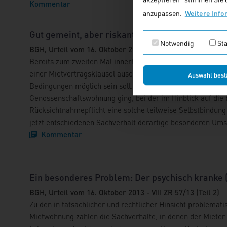
Kommentar
anzupassen.
Weitere Info
Gut gemeint, aber riskant: Selbst "gebaute" K
Notwendig
Sta
BGH, Urteil vom 16. Oktober 2013 - VIII ZR 57/13 (Teil 1)
Bereits zum zweiten Mal innerhalb relativ kurzer Zeit mu
einer Mietvertragsklausel auseinandersetzen, nach der ei
Auswahl best
Bedingungen möglich sein soll. Während es im ersten, mit 
Genossenschaftswohnung ging, bei der im Hinblick auf die 
Rücksichtnahmepflicht eine solche teilweise Selbstbindung 
jetzt entschiedenen Sachverhalt derartige besonderen Ums
Kommentar
Ein besonderes Problem: Der psychisch kranke (
BGH, Urteil vom 16. Oktober 2013 - VIII ZR 57/13 (Teil 2)
Zu den in tatsächlicher und rechtlicher Hinsicht problema
Mietwohnung zählen die Sachverhalte, in denen der Mieter 