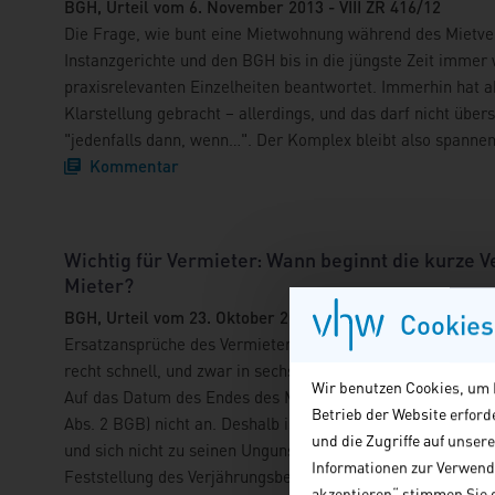
BGH, Urteil vom 6. November 2013 - VIII ZR 416/12
Die Frage, wie bunt eine Mietwohnung während des Mietverh
Instanzgerichte und den BGH bis in die jüngste Zeit immer wi
praxisrelevanten Einzelheiten beantwortet. Immerhin hat a
Klarstellung gebracht – allerdings, und das darf nicht übe
"jedenfalls dann, wenn…". Der Komplex bleibt also spannen
Kommentar
Wichtig für Vermieter: Wann beginnt die kurze 
Mieter?
BGH, Urteil vom 23. Oktober 2013 - VIII ZR 402/12
Cookies
Ersatzansprüche des Vermieters wegen Veränderungen oder
recht schnell, und zwar in sechs Monaten ab dem Zeitpunkt
Wir benutzen Cookies, um I
Auf das Datum des Endes des Mietverhältnisses kommt es –
Betrieb der Website erfor
Abs. 2 BGB) nicht an. Deshalb ist es für den Vermieter wicht
und die Zugriffe auf unser
und sich nicht zu seinen Ungunsten verrechnet. Ein BGH-Urt
Informationen zur Verwendu
Feststellung des Verjährungsbeginns.
akzeptieren“ stimmen Sie d