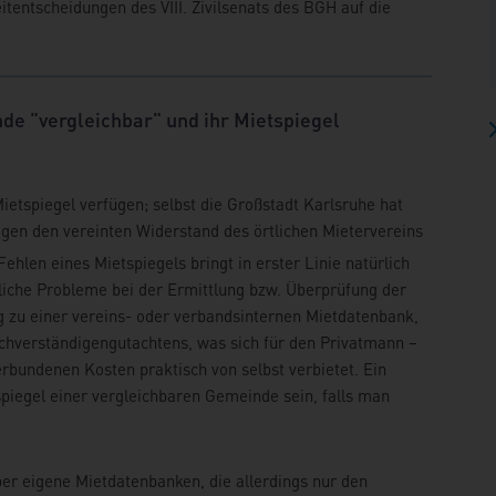
tentscheidungen des VIII. Zivilsenats des BGH auf die
de "vergleichbar" und ihr Mietspiegel
ietspiegel verfügen; selbst die Großstadt Karlsruhe hat
gen den vereinten Widerstand des örtlichen Mietervereins
Fehlen eines Mietspiegels bringt in erster Linie natürlich
liche Probleme bei der Ermittlung bzw. Überprüfung der
ng zu einer vereins- oder verbandsinternen Mietdatenbank,
Sachverständigengutachtens, was sich für den Privatmann –
rbundenen Kosten praktisch von selbst verbietet. Ein
piegel einer vergleichbaren Gemeinde sein, falls man
er eigene Mietdatenbanken, die allerdings nur den