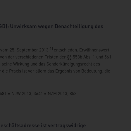
BGB): Unwirksam wegen Benachteiligung des
[1]
il vom 25. September 2013
entschieden. Erwähnenswert
von der verschiedenen Fristen der §§ 558b Abs. 1 und 561
s, seine Wirkung und das Sonderkündigungsrecht des
 die Praxis ist vor allem das Ergebnis von Bedeutung: die
1581 = NJW 2013, 3641 = NZM 2013, 853
eschäftsadresse ist vertragswidrige