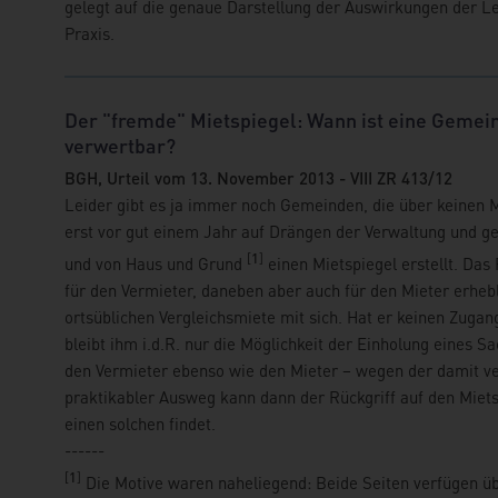
gelegt auf die genaue Darstellung der Auswirkungen der Lei
Praxis.
Der "fremde" Mietspiegel: Wann ist eine Gemein
verwertbar?
BGH, Urteil vom 13. November 2013 - VIII ZR 413/12
Leider gibt es ja immer noch Gemeinden, die über keinen M
erst vor gut einem Jahr auf Drängen der Verwaltung und ge
[
1
]
und von Haus und Grund
einen Mietspiegel erstellt. Das 
für den Vermieter, daneben aber auch für den Mieter erheb
ortsüblichen Vergleichsmiete mit sich. Hat er keinen Zuga
bleibt ihm i.d.R. nur die Möglichkeit der Einholung eines 
den Vermieter ebenso wie den Mieter – wegen der damit ve
praktikabler Ausweg kann dann der Rückgriff auf den Miets
einen solchen findet.
------
[
1
]
Die Motive waren naheliegend: Beide Seiten verfügen üb