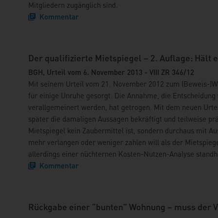
Mitgliedern zugänglich sind.
Kommentar
Der qualifizierte Mietspiegel – 2. Auflage: Hält
BGH, Urteil vom 6. November 2013 - VIII ZR 346/12
Mit seinem Urteil vom 21. November 2012 zum (Beweis-)Wert
für einige Unruhe gesorgt. Die Annahme, die Entscheidung w
verallgemeinert werden, hat getrogen. Mit dem neuen Urte
später die damaligen Aussagen bekräftigt und teilweise präzi
Mietspiegel kein Zaubermittel ist, sondern durchaus mit Au
mehr verlangen oder weniger zahlen will als der Mietspiege
allerdings einer nüchternen Kosten-Nutzen-Analyse standhä
Kommentar
Rückgabe einer "bunten" Wohnung – muss der V