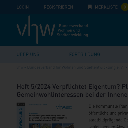
LOGIN
E-Mail
REGISTRIEREN
MERKLISTE
Passwort:
0
ÜBER UNS
FORTBILDUNG
vhw – Bundesverband für Wohnen und Stadtentwicklung e. V.
Heft 5/2024 Verpflichtet Eigentum? 
Gemeinwohlinteressen bei der Innene
Die kommunale Plan
öffentliche und priv
stadtbildprägende G
schleichenden Abwär