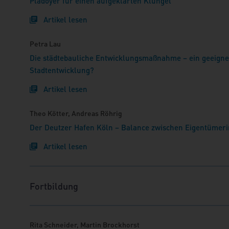
Plädoyer für einen aufgeklärten Klüngel
Artikel lesen
Petra Lau
Die städtebauliche Entwicklungsmaßnahme – ein geeignet
Stadtentwicklung?
Artikel lesen
Theo Kötter, Andreas Röhrig
Der Deutzer Hafen Köln – Balance zwischen Eigentümer
Artikel lesen
Fortbildung
Rita Schneider, Martin Brockhorst