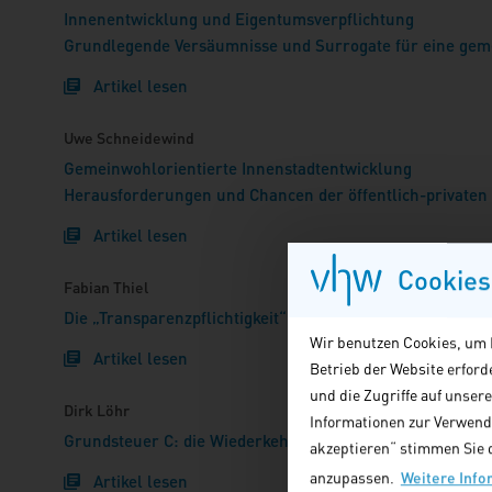
Innenentwicklung und Eigentumsverpflichtung
Grundlegende Versäumnisse und Surrogate für eine gem
Artikel lesen
Uwe Schneidewind
Gemeinwohlorientierte Innenstadtentwicklung
Herausforderungen und Chancen der öffentlich-private
Artikel lesen
Cookies
Fabian Thiel
Die „Transparenzpflichtigkeit“ des Grundstückseigentum
Wir benutzen Cookies, um I
Artikel lesen
Betrieb der Website erfor
und die Zugriffe auf unser
Dirk Löhr
Informationen zur Verwendu
Grundsteuer C: die Wiederkehr einer Untoten
akzeptieren“ stimmen Sie d
anzupassen.
Weitere Info
Artikel lesen