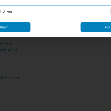
tistiken
lung
ätigen
Alle
er Hebel
g in Wiehl
er Medaille