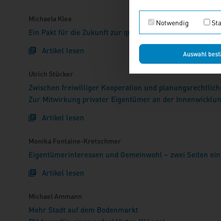
Michaela Klee
Notwendig
Sta
Ein Pakt für die Zukunft zur qualitätvollen Innenentwick
Artikel lesen
Auswahl best
Ulrich Stücker
Zwischen freiwilliger Kooperation und planungsrechtlich
Zur Mitwirkung privater Eigentümer an der Innenwicklun
Artikel lesen
Monika Fontaine-Kretschmer
Eigentümerinteressen und Gemeinwohl – zwei Seiten ein
Artikel lesen
Michael Ammann
Mehr Stadt auf dem Bodenmarkt