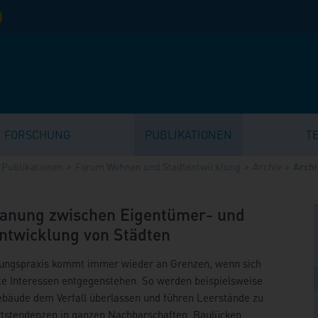
FORSCHUNG
PUBLIKATIONEN
T
Publikationen
Forum Wohnen und Stadtentwicklung
Archiv
Archi
Planung zwischen Eigentümer- und
ntwicklung von Städten
ungspraxis kommt immer wieder an Grenzen, wenn sich
ate Interessen entgegenstehen. So werden beispielsweise
ebäude dem Verfall überlassen und führen Leerstände zu
tstendenzen in ganzen Nachbarschaften. Baulücken