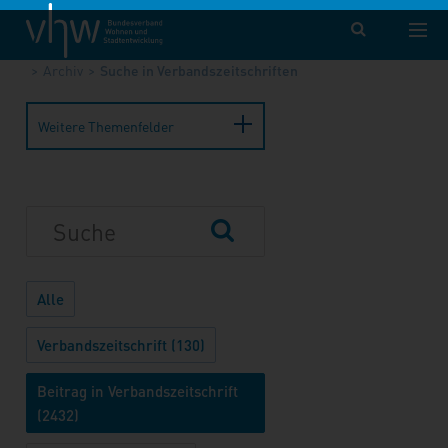
vhw – Bundesverband für Wohnen und Stadtentwicklung e. V.
Publikationen
Forum Wohnen und Stadtentwicklung
Archiv
Suche in Verbandszeitschriften
Weitere Themenfelder
Alle
Verbandszeitschrift (130)
Beitrag in Verbandszeitschrift
(2432)