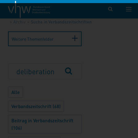
vhw – Bundesverband für Wohnen und Stadtentwicklung e. V.
Publikationen
Forum Wohnen und Stadtentwicklung
Archiv
Suche in Verbandszeitschriften
Weitere Themenfelder
Alle
Verbandszeitschrift (68)
Beitrag in Verbandszeitschrift
(106)