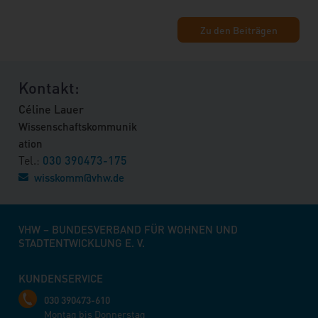
Zu den Beiträgen
Kontakt:
Céline Lauer
Wissenschaftskommunik
ation
Tel.:
030 390473-175
wisskomm
@
vhw.de
VHW – BUNDESVERBAND FÜR WOHNEN UND
STADTENTWICKLUNG E. V.
KUNDENSERVICE
030 390473-610
Montag bis Donnerstag