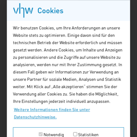
Zum Factsheet
Cookies
Einfamilienhäuser
Wir benutzen Cookies, um Ihre Anforderungen an unsere
mit Potenzial
Website stets zu optimieren. Einige davon sind für den
Nach wie vor wünschen
technischen Betrieb der Website erforderlich und müssen
sich viele Menschen in
gesetzt werden. Andere Cookies, um Inhalte und Anzeigen
Deutschland ein
zu personalisieren und die Zugriffe auf unsere Website zu
Einfamilienhaus (EFH).
analysieren, werden nur mit Ihrer Zustimmung gesetzt. In
Das muss nicht immer
diesem Fall geben wir Informationen zur Verwendung an
neu sein: In den rund 16
unsere Partner für soziale Medien, Analysen und Statistik
Millionen bestehenden
weiter. Mit Klick auf „Alle akzeptieren“ stimmen Sie der
EFHs in Deutschland
Verwendung aller Cookies zu. Sie haben die Möglichkeit,
schlummern
Ihre Einstellungen jederzeit individuell anzupassen.
Wohnraumpotenziale –
Weitere Informationen finden Sie unter
vor allem dort, wo nur
Datenschutzhinweise.
ein bis zwei Personen in
großen Häusern leben
Notwendig
Statistiken