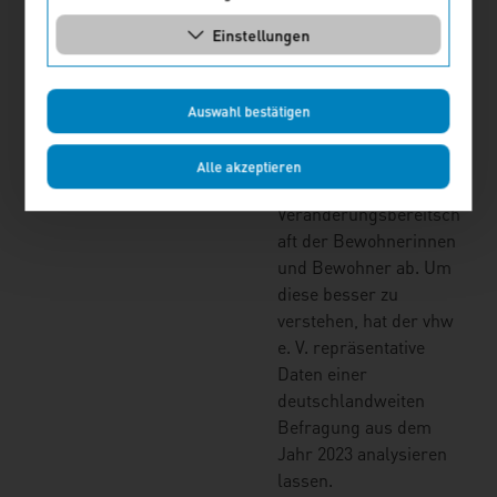
und über viel
ungenutzten Raum
Einstellungen
verfügen. Die
Aktivierung dieses
Wohnraums hängt
Auswahl bestätigen
jedoch in erster Linie
von der Lebenssituation
Alle akzeptieren
und
Veränderungsbereitsch
aft der Bewohnerinnen
und Bewohner ab. Um
diese besser zu
verstehen, hat der vhw
e. V. repräsentative
Daten einer
deutschlandweiten
Befragung aus dem
Jahr 2023 analysieren
lassen.