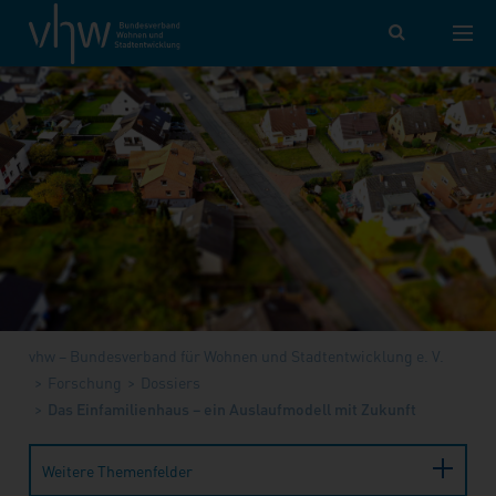
vhw – Bundesverband für Wohnen und Stadtentwicklung e. V.
Forschung
Dossiers
Das Einfamilienhaus – ein Auslaufmodell mit Zukunft
Weitere Themenfelder