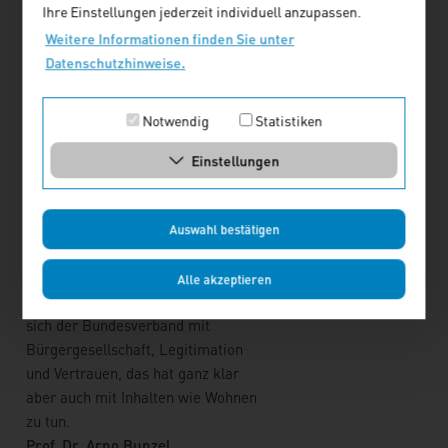
Ihre Einstellungen jederzeit individuell anzupassen.
erarbeitet. Das Thema ist in der
Welt, u. a. durch verschiedene
Weitere Informationen finden Sie unter
Bündnisse für Wohnen. Warum also
Datenschutzhinweise.
jetzt so ein Papier?
Prof. Dr. Jürgen Aring
, Vorstand
Notwendig
Statistiken
vhw e. V.: Es gibt mehrere
Antworten dazu, eine davon: Die
Einstellungen
Zeit war einfach reif! Es war uns
wichtig, von einer "Kurzatmigkeit"
wegzukommen und Wohnungspolitik
Auswahl bestätigen
in einer längerfristigen Perspektive
anzulegen. Warum wir uns
Alle akzeptieren
einmischen? Seit Jahren beschäftigt
sich der Bundesverband mit
Bürgergesellschaft, Legitimation
und Vertrauen, das hat ganz klar
aber auch mit Inhalten wie Wohnen
zu tun.
Prof. Dr. Arno Bunzel
,