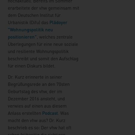
hochaktuell. Bereits im Sommer
erarbeitete der vhw gemeinsam mit
dem Deutschen Institut für
Urbanistik (Difu) das
Plädoyer
"Wohnungspolitik neu
positionieren"
, welches zentrale
Überlegungen für eine neue soziale
und resiliente Wohnungspolitik
beschreibt und somit den Aufschlag
für einen Diskurs bildet.
Dr. Kurz erinnerte in seiner
Begrüßungsrede an den 70sten
Geburtstag des vhw, der im
Dezember 2016 ansteht, und
verwies auf einen aus diesem
Anlass erstellten
Podcast
. Was
macht den vhw aus? Dr. Kurz
beschrieb es so: Der vhw hat oft
schon frühzeitig die richtigen