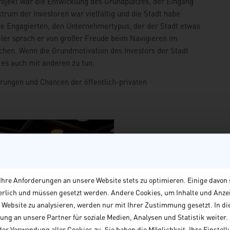
ojekt war die Entwicklung des Grundplatzes, der Eingang
ktrum der Investoren war vielfältig und die Stadt habe
 die Engagierten, den Unternehmertypus, der der Stadt etwas
ler sprach er von großer Freude beim Navigieren im
ichen. Wenn die Grundmotivation des Investors der Stadt
, es auch mit anderen zu tun.
rungen und Chancen der öffentlich-privaten
hre Anforderungen an unsere Website stets zu optimieren. Einige davon 
derlich und müssen gesetzt werden. Andere Cookies, um Inhalte und Anze
e Website zu analysieren, werden nur mit Ihrer Zustimmung gesetzt. In di
ng an unsere Partner für soziale Medien, Analysen und Statistik weiter. M
24©André Wagenzik
er Verwendung aller Cookies zu. Sie haben die Möglichkeit, Ihre Einstellu