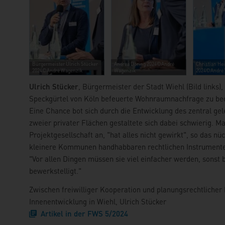
Bürgermeister Ulrich Stücker
Andrea Döring 2024©André
Christian He
2024©André Wagenzik
Wagenzik
2024©André 
Ulrich Stücker
, Bürgermeister der Stadt Wiehl (Bild links)
Speckgürtel von Köln befeuerte Wohnraumnachfrage zu bedi
Eine Chance bot sich durch die Entwicklung des zentral ge
zweier privater Flächen gestaltete sich dabei schwierig. M
Projektgesellschaft an, "hat alles nicht gewirkt", so das nü
kleinere Kommunen handhabbaren rechtlichen Instrument
"Vor allen Dingen müssen sie viel einfacher werden, sons
bewerkstelligt."
Zwischen freiwilliger Kooperation und planungsrechtlicher
Innenentwicklung in Wiehl, Ulrich Stücker
Artikel in der FWS 5/2024