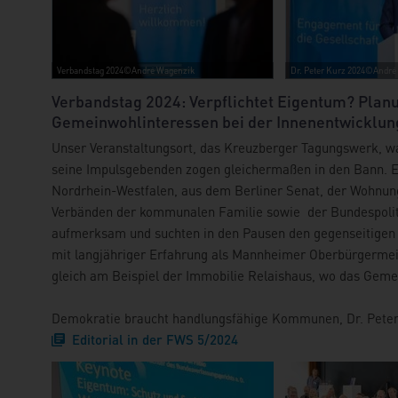
Verbandstag 2024©André Wagenzik
Dr. Peter Kurz 2024©André
Verbandstag 2024: Verpflichtet Eigentum? Plan
Gemeinwohlinteressen bei der Innenentwicklun
Unser Veranstaltungsort, das Kreuzberger Tagungswerk, war
seine Impulsgebenden zogen gleichermaßen in den Bann.
Nordrhein-Westfalen, aus dem Berliner Senat, der Wohnun
Verbänden der kommunalen Familie sowie der Bundespolit
aufmerksam und suchten in den Pausen den gegenseitigen
mit langjähriger Erfahrung als Mannheimer Oberbürgermeis
gleich am Beispiel der Immobilie Relaishaus, wo das Geme
Demokratie braucht handlungsfähige Kommunen, Dr. Peter
Editorial in der FWS 5/2024