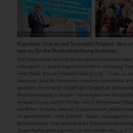
Prof. Dr. Dr. Udo Di Fabio 2024©André Wagenzik
Teilnehmende Verbandstag
Eigentum: Schutz und Sozialpflichtigkeit. Was u
was es für die Stadtentwicklung bedeutet
Das Fragezeichen beim Verbandstagsthema erklärte unser
links) gleich zu Beginn augenzwinkernd für unzulässig. Denn
einen Punkt. Also sei eigentlich alles gesagt ... In den ca
überzeugt, dass die Kommunen wirksame Instrumente an d
gestalten. Die in seiner 12-jährigen Tätigkeit als Verfassun
Rechtsanwendung zu diesem Thema haben sein Verständnis j
Ambivalenz aus, was im Rechts- und im kommunalen Alltag s
von Artikel 14 stehe, dass das Eigentumsrecht gewährleist
für gewährleistet - nicht gewährt - heraus, sozusagen ei
Relativierungen. Eine davon eine Art Gebrauchserläuterung
Dieser Passus gelte eigentlich für alle Grundrechte, so Di F