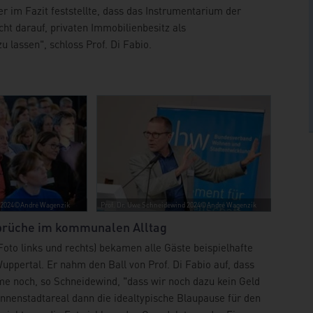
r im Fazit feststellte, dass das Instrumentarium der
t darauf, privaten Immobilienbesitz als
lassen", schloss Prof. Di Fabio.
g 2024©André Wagenzik
Prof. Dr. Uwe Schneidewind 2024©André Wagenzik
prüche im kommunalen Alltag
Foto links und rechts) bekamen alle Gäste beispielhafte
Wuppertal. Er nahm den Ball von Prof. Di Fabio auf, dass
me noch, so Schneidewind, "dass wir noch dazu kein Geld
nnenstadtareal dann die idealtypische Blaupause für den