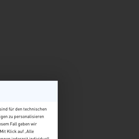
sind für den technischen
igen zu personalisieren
esem Fall geben wir
it Klick auf „Alle
ngen jederzeit individuell