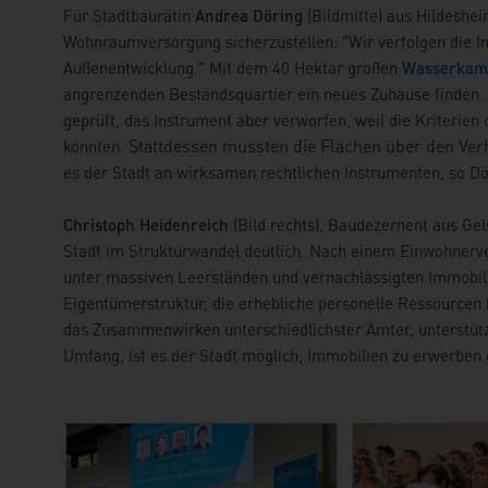
Für Stadtbaurätin
Andrea Döring
(Bildmitte) aus Hildeshei
Wohnraumversorgung sicherzustellen: "Wir verfolgen die 
Außenentwicklung." Mit dem 40 Hektar großen
Wasserkam
angrenzenden Bestandsquartier ein neues Zuhause finden
geprüft, das Instrument aber verworfen, weil die Kriteri
Stattdessen mussten die Flächen über den V
konnten.
es der Stadt an wirksamen rechtlichen Instrumenten, so Dö
Christoph Heidenreich
(Bild rechts), Baudezernent aus Ge
Stadt im Strukturwandel deutlich. Nach einem Einwohnerve
unter massiven Leerständen und vernachlässigten Immobilie
Eigentümerstruktur, die erhebliche personelle Ressourcen 
das Zusammenwirken unterschiedlichster Ämter, unterstütz
Umfang, ist es der Stadt möglich, Immobilien zu erwerben