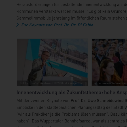
Herausforderungen für gestaltende Innenentwicklung an, de
Kommunen verstärkt werden müsse. "Es gibt kein Grundrech
Gammelimmobilie jahrelang im öffentlichen Raum stehen zu 
Zur Keynote von Prof. Dr. Dr. Di Fabio
Prof. Dr. Uwe Schneidewind 2024©André Wagenzik
Teilnehmende Verbandsta
Innenentwicklung als Zukunftsthema: hohe Ans
Mit der zweiten Keynote von
Prof. Dr. Uwe Schneidewind
(
Einblicke in den städtebaulichen Planungsalltag der Stadt 
"wir als Praktiker ja die Probleme lösen müssen". Dazu kä
haben". Das Wuppertaler Bahnhofsareal war als zentrales I