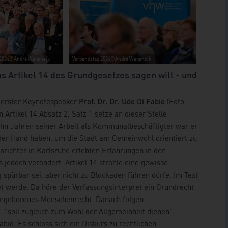
 2024©André Wagenzik
Verbandstag 2024©André Wagenzik
ns Artikel 14 des Grundgesetzes sagen will - und
 erster Keynotespeaker
Prof. Dr. Dr. Udo Di Fabio
(Foto
 Artikel 14 Absatz 2, Satz 1 setze an dieser Stelle
. zehn Jahren seiner Arbeit als Kommunalbeschäftigter war er
er Hand haben, um die Stadt am Gemeinwohl orientiert zu
gsrichter in Karlsruhe erlebten Erfahrungen in der
edoch verändert. Artikel 14 strahle eine gewisse
pürbar sei, aber nicht zu Blockaden führen dürfe. Im Text
et werde. Da höre der Verfassungsinterpret ein Grundrecht
n angeborenes Menschenrecht. Danach folgen
 "soll zugleich zum Wohl der Allgemeinheit dienen".
abio. Es schloss sich ein Diskurs zu rechtlichen