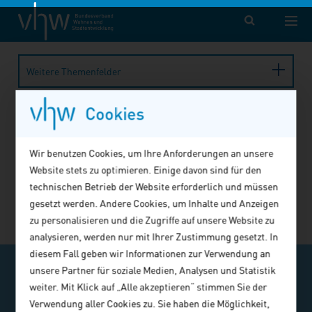
vhw – Bundesverband für Wohnen und Stadtentwicklung e. V.
Fortbildung
Veranstaltung
Veranstaltung abgelaufen
Weitere Themenfelder
Cookies
Die Veranstaltung wurde leider nicht
gefunden!
Wir benutzen Cookies, um Ihre Anforderungen an unsere
Möglicherweise fand die gesuchte Veranstaltung bereits
Website stets zu optimieren. Einige davon sind für den
statt, wurde storniert oder befindet sich in Planung.
technischen Betrieb der Website erforderlich und müssen
gesetzt werden. Andere Cookies, um Inhalte und Anzeigen
Alle buchbaren Angebote finden Sie
hier
.
zu personalisieren und die Zugriffe auf unsere Website zu
analysieren, werden nur mit Ihrer Zustimmung gesetzt. In
diesem Fall geben wir Informationen zur Verwendung an
v-TICKER abonnieren
unsere Partner für soziale Medien, Analysen und Statistik
weiter. Mit Klick auf „Alle akzeptieren“ stimmen Sie der
Ausgewählte Veranstaltungstipps, ein- oder
Verwendung aller Cookies zu. Sie haben die Möglichkeit,
zweimal im Monat im E-Mail-Kompaktformat.