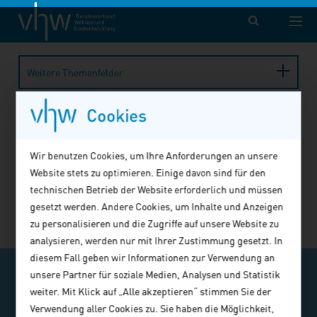
vhw – Bundesverband für Wohnen und Stadtentwicklung e. V.
Fortbildung
Veranstaltung
Veranstaltung abgelaufen
Weitere Themenfelder
Cookies
Die Veranstaltung wurde leider nicht
gefunden!
Wir benutzen Cookies, um Ihre Anforderungen an unsere
Möglicherweise fand die gesuchte Veranstaltung bereits
Website stets zu optimieren. Einige davon sind für den
statt, wurde storniert oder befindet sich in Planung.
technischen Betrieb der Website erforderlich und müssen
gesetzt werden. Andere Cookies, um Inhalte und Anzeigen
Alle buchbaren Angebote finden Sie
hier
.
zu personalisieren und die Zugriffe auf unsere Website zu
analysieren, werden nur mit Ihrer Zustimmung gesetzt. In
diesem Fall geben wir Informationen zur Verwendung an
v-TICKER abonnieren
unsere Partner für soziale Medien, Analysen und Statistik
weiter. Mit Klick auf „Alle akzeptieren“ stimmen Sie der
Ausgewählte Veranstaltungstipps, ein- oder
Verwendung aller Cookies zu. Sie haben die Möglichkeit,
zweimal im Monat im E-Mail-Kompaktformat.