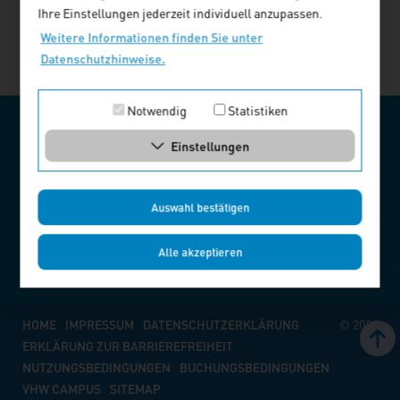
Ihre Einstellungen jederzeit individuell anzupassen.
Weitere Informationen finden Sie unter
Datenschutzhinweise.
Notwendig
Statistiken
VHW – BUNDESVERBAND FÜR WOHNEN UND
STADTENTWICKLUNG E. V.
Einstellungen
KUNDENSERVICE
Auswahl bestätigen
030 390473-610
Montag bis Donnerstag
8:00 - 16:00 Uhr,
Alle akzeptieren
Freitag
8:00 - 13:00 Uhr
HOME
IMPRESSUM
DATENSCHUTZERKLÄRUNG
© 2026
ERKLÄRUNG ZUR BARRIEREFREIHEIT
NUTZUNGSBEDINGUNGEN
BUCHUNGSBEDINGUNGEN
VHW CAMPUS
SITEMAP